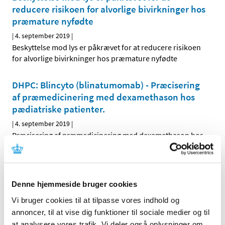
reducere risikoen for alvorlige bivirkninger hos
præmature nyfødte
|
4. september 2019
|
Beskyttelse mod lys er påkrævet for at reducere risikoen
for alvorlige bivirkninger hos præmature nyfødte
DHPC: Blincyto (blinatumomab) - Præcisering
af præmedicinering med dexamethason hos
pædiatriske patienter.
|
4. september 2019
|
Præcisering af præmedicinering med dexamethason hos
pædiatriske patienter.
DHPC: Fingolimod (Gilenya)
Denne hjemmeside bruger cookies
|
4. september 2019
|
Ny kontraindikation til gravide og fertile kvinder, der ikke
Vi bruger cookies til at tilpasse vores indhold og
anvender effektiv kontraception.
annoncer, til at vise dig funktioner til sociale medier og til
at analysere vores trafik. Vi deler også oplysninger om