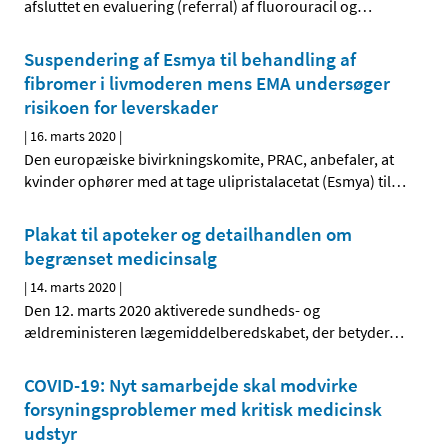
afsluttet en evaluering (referral) af fluorouracil og
…
Suspendering af Esmya til behandling af
fibromer i livmoderen mens EMA undersøger
risikoen for leverskader
|
16. marts 2020
|
Den europæiske bivirkningskomite, PRAC, anbefaler, at
kvinder ophører med at tage ulipristalacetat (Esmya) til
…
Plakat til apoteker og detailhandlen om
begrænset medicinsalg
|
14. marts 2020
|
Den 12. marts 2020 aktiverede sundheds- og
ældreministeren lægemiddelberedskabet, der betyder
…
COVID-19: Nyt samarbejde skal modvirke
forsyningsproblemer med kritisk medicinsk
udstyr