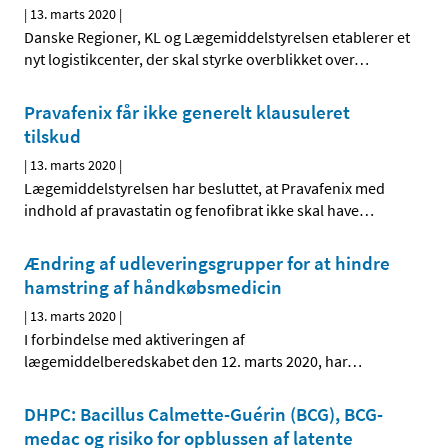
|
13. marts 2020
|
Danske Regioner, KL og Lægemiddelstyrelsen etablerer et
nyt logistikcenter, der skal styrke overblikket over
…
Pravafenix får ikke generelt klausuleret
tilskud
|
13. marts 2020
|
Lægemiddelstyrelsen har besluttet, at Pravafenix med
indhold af pravastatin og fenofibrat ikke skal have
…
Ændring af udleveringsgrupper for at hindre
hamstring af håndkøbsmedicin
|
13. marts 2020
|
I forbindelse med aktiveringen af
lægemiddelberedskabet den 12. marts 2020, har
…
DHPC: Bacillus Calmette-Guérin (BCG), BCG-
medac og risiko for opblussen af latente