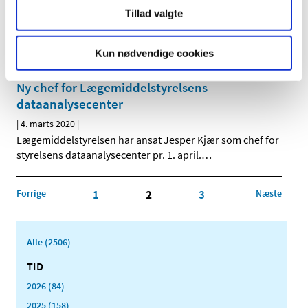
Bevilling til København Kongelig Hof Apotek
Tillad valgte
|
4. marts 2020
|
Lægemiddelstyrelsen har den 24. februar 2020 meddelt
at Sam Medhat Salah får bevilling til at drive
…
Kun nødvendige cookies
Ny chef for Lægemiddelstyrelsens
dataanalysecenter
|
4. marts 2020
|
Lægemiddelstyrelsen har ansat Jesper Kjær som chef for
styrelsens dataanalysecenter pr. 1. april.
…
Forrige
1
2
3
Næste
Alle (2506)
TID
2026 (84)
2025 (158)