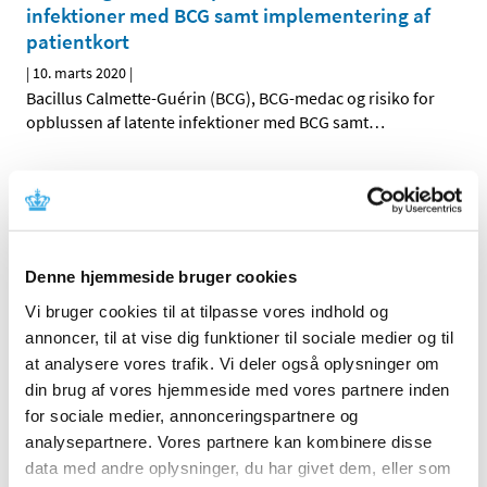
infektioner med BCG samt implementering af
patientkort
|
10. marts 2020
|
Bacillus Calmette-Guérin (BCG), BCG-medac og risiko for
opblussen af latente infektioner med BCG samt
…
Alle sejl sat til for at mindske forstyrrelser i
forsyningen af medicin og medicinsk udstyr
|
9. marts 2020
|
Myndigheder og virksomheder i ind- og udland
Denne hjemmeside bruger cookies
samarbejder intensivt på at mindske potentielle
…
Vi bruger cookies til at tilpasse vores indhold og
annoncer, til at vise dig funktioner til sociale medier og til
DHPC: Leveringsvanskeligheder på
at analysere vores trafik. Vi deler også oplysninger om
Kaliumklorid ”PS” oral opløsning, 75 mg/ml
din brug af vores hjemmeside med vores partnere inden
|
9. marts 2020
|
for sociale medier, annonceringspartnere og
Vi beklager at måtte meddele jer, at vi desværre vil have
analysepartnere. Vores partnere kan kombinere disse
leveringsproblemer med lægemidlet Kaliumklorid ”PS”
…
data med andre oplysninger, du har givet dem, eller som