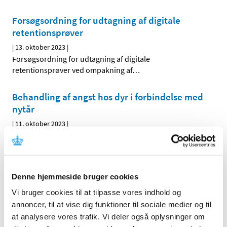
Forsøgsordning for udtagning af digitale
retentionsprøver
|
13. oktober 2023
|
Forsøgsordning for udtagning af digitale
retentionsprøver ved ompakning af
…
Behandling af angst hos dyr i forbindelse med
nytår
|
11. oktober 2023
|
Lægemiddelstyrelsen har før i tiden givet
udleveringstilladelse til acepromazin til behandling af
…
VYDURA mod migræne bliver en del af
Denne hjemmeside bruger cookies
forsøgsordningen med risikodeling og får
Vi bruger cookies til at tilpasse vores indhold og
klausuleret tilskud
annoncer, til at vise dig funktioner til sociale medier og til
|
11. oktober 2023
|
at analysere vores trafik. Vi deler også oplysninger om
Fra den 16. oktober 2023 får migrænemedicinen VYDURA