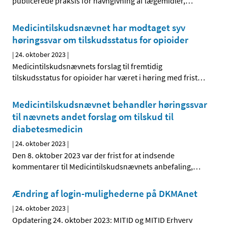
publicerede praksis for navngivning af lægemidler,
…
Medicintilskudsnævnet har modtaget syv
høringssvar om tilskudsstatus for opioider
|
24. oktober 2023
|
Medicintilskudsnævnets forslag til fremtidig
tilskudsstatus for opioider har været i høring med frist
…
Medicintilskudsnævnet behandler høringssvar
til nævnets andet forslag om tilskud til
diabetesmedicin
|
24. oktober 2023
|
Den 8. oktober 2023 var der frist for at indsende
kommentarer til Medicintilskudsnævnets anbefaling,
…
Ændring af login-mulighederne på DKMAnet
|
24. oktober 2023
|
Opdatering 24. oktober 2023: MITID og MITID Erhverv