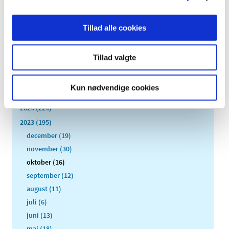
Cannabisblomst på EDQM’s hjemmeside på grund af
…
Tillad alle cookies
Alle (2506)
Tillad valgte
TID
2026 (84)
Kun nødvendige cookies
2025 (158)
2024 (224)
2023 (195)
december (19)
november (30)
oktober (16)
september (12)
august (11)
juli (6)
juni (13)
maj (18)