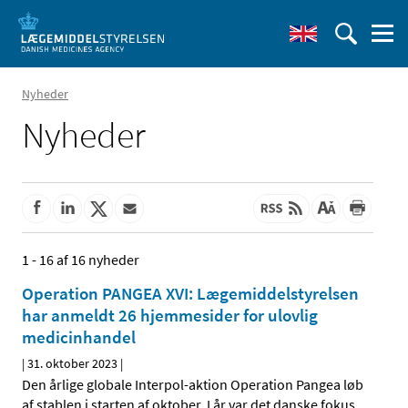
Nyheder
Nyheder
1 - 16 af 16 nyheder
Operation PANGEA XVI: Lægemiddelstyrelsen
har anmeldt 26 hjemmesider for ulovlig
medicinhandel
|
31. oktober 2023
|
Den årlige globale Interpol-aktion Operation Pangea løb
af stablen i starten af oktober. I år var det danske fokus
…