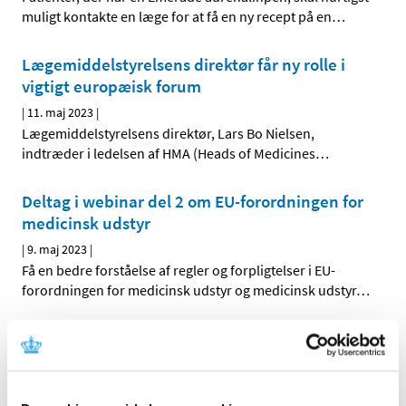
muligt kontakte en læge for at få en ny recept på en
…
Lægemiddelstyrelsens direktør får ny rolle i
vigtigt europæisk forum
|
11. maj 2023
|
Lægemiddelstyrelsens direktør, Lars Bo Nielsen,
indtræder i ledelsen af HMA (Heads of Medicines
…
Deltag i webinar del 2 om EU-forordningen for
medicinsk udstyr
|
9. maj 2023
|
Få en bedre forståelse af regler og forpligtelser i EU-
forordningen for medicinsk udstyr og medicinsk udstyr
…
Covid-19-vacciners sikkerhed vurderes
fortløbende
|
3. maj 2023
|