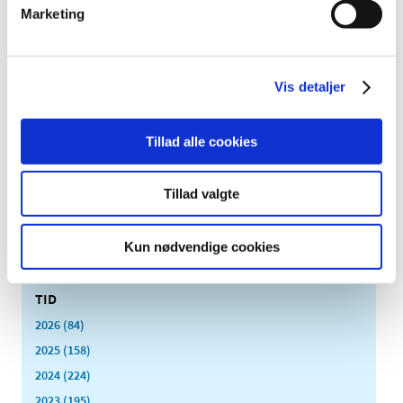
|
1. maj 2023
|
Marketing
Lægemiddelstyrelsen har mandag tekniske problemer
med opdatering af medicinpriser.dk. De priser,
…
Vis detaljer
Sundhedsministeren har aktiveret det
statslige lægemiddelberedskab delvist til den
31. august 2023
Tillad alle cookies
|
1. maj 2023
|
Lægemiddelstyrelsen har indstillet, at
Tillad valgte
sundhedsministeren forlænger den delvise aktivering
…
Kun nødvendige cookies
Alle (2506)
TID
2026 (84)
2025 (158)
2024 (224)
2023 (195)