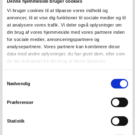
Den Europæiske Bivirkningskomité (PRAC) offentliggør
Denne hjemmeside bruger cookies
regelmæssigt en vurdering af sikkerhedsopdateringer
…
Vi bruger cookies til at tilpasse vores indhold og
annoncer, til at vise dig funktioner til sociale medier og til
Nyt stof omfattet af bekendtgørelse om
at analysere vores trafik. Vi deler også oplysninger om
euforiserende stoffer
din brug af vores hjemmeside med vores partnere inden
|
3. maj 2023
|
for sociale medier, annonceringspartnere og
I Indenrigs- og Sundhedsministeriets bekendtgørelse nr.
analysepartnere. Vores partnere kan kombinere disse
2446 af 12. december 2021 om euforiserende stoffer er
…
data med andre oplysninger, du har givet dem, eller som
de har indsamlet fra din brug af deres tjenester.
Invitation til informationsmøde for
virksomhederne om den nye portal til
Samtykkevalg
tilknytninger
Nødvendig
|
2. maj 2023
|
Januar 2023 lancerede vi den nye formular til anmeldelse
Præferencer
og ansøgning om tilknytning og økonomisk støtte.
…
Problemer med opdatering af
Statistik
medicinpriser.dk