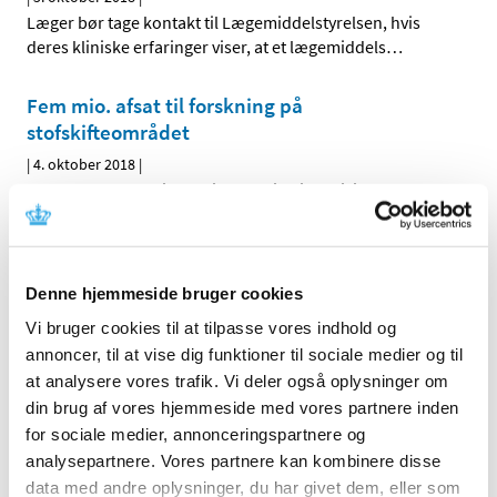
Læger bør tage kontakt til Lægemiddelstyrelsen, hvis
deres kliniske erfaringer viser, at et lægemiddels
…
Fem mio. afsat til forskning på
stofskifteområdet
|
4. oktober 2018
|
Der er afsat fem mio. kr. til forskning i medicinsk
behandling af patienter med lavt stofskifte.
…
Ledig bevilling til Egtved Apotek
Denne hjemmeside bruger cookies
|
3. oktober 2018
|
Vi bruger cookies til at tilpasse vores indhold og
Bevillingen til at drive Egtved Apotek er ledig pr. 1. april
2019.
annoncer, til at vise dig funktioner til sociale medier og til
at analysere vores trafik. Vi deler også oplysninger om
din brug af vores hjemmeside med vores partnere inden
Hypotron mod lavt blodtryk får ikke generelt
for sociale medier, annonceringspartnere og
eller generelt klausuleret tilskud
analysepartnere. Vores partnere kan kombinere disse
|
3. oktober 2018
|
data med andre oplysninger, du har givet dem, eller som