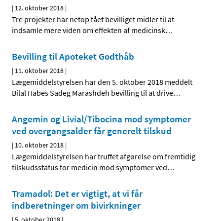
|
12. oktober 2018
|
Tre projekter har netop fået bevilliget midler til at
indsamle mere viden om effekten af medicinsk
…
Bevilling til Apoteket Godthåb
|
11. oktober 2018
|
Lægemiddelstyrelsen har den 5. oktober 2018 meddelt
Bilal Habes Sadeg Marashdeh bevilling til at drive
…
Angemin og Livial/Tibocina mod symptomer
ved overgangsalder får generelt tilskud
|
10. oktober 2018
|
Lægemiddelstyrelsen har truffet afgørelse om fremtidig
tilskudsstatus for medicin mod symptomer ved
…
Tramadol: Det er vigtigt, at vi får
indberetninger om bivirkninger
|
5. oktober 2018
|