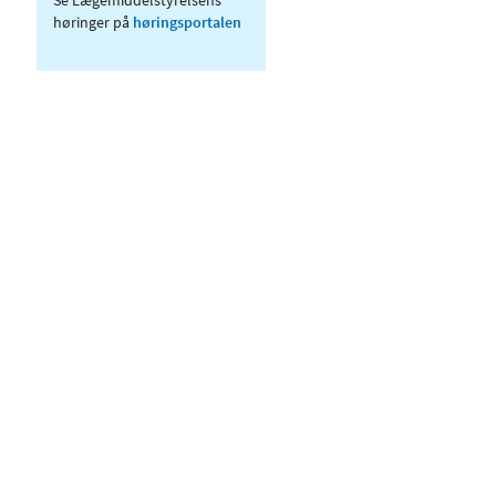
høringer på
høringsportalen