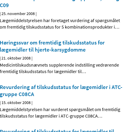
C09
|
25. november 2008
|
Lægemiddelstyrelsen har foretaget vurdering af spørgsmålet
om fremtidig tilskudsstatus for 5 kombinationsprodukter i
…
Høringssvar om fremtidig tilskudsstatus for
lægemidler til hjerte-karsygdomme
|
21. oktober 2008
|
Medicintilskudsnævnets supplerende indstilling vedrørende
fremtidig tilskudsstatus for lægemidler til
…
Revurdering af tilskudsstatus for lægemidler i ATC-
gruppe C08CA
|
15. oktober 2008
|
Lægemiddelstyrelsen har vurderet spørgsmålet om fremtidig
tilskudsstatus for lægemidler i ATC-gruppe C08CA
…
Revurdering af tilskudsstatus for lægemidler til