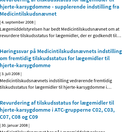
hjerte-karsygdomme - supplerende indstilling fra
Medicintilskudsnævnet
|
4. september 2008
|
Lægemiddelstyrelsen har bedt Medicintilskudsnævnet om at
revurdere tilskudsstatus for lægemidler, der er godkendt til
…
Høringssvar på Medicintilskudsnævnets indstilling
om fremtidig tilskudsstatus for lægemidler til
hjerte-karsygdomme
|
3. juli 2008
|
Medicintilskudsnævnets indstilling vedrørende fremtidig
tilskudsstatus for lægemidler til hjerte-karsygdomme i
…
Revurdering af tilskudsstatus for lægemidler til
hjerte-karsygdomme i ATC-grupperne C02, C03,
C07, C08 og C09
|
30. januar 2008
|