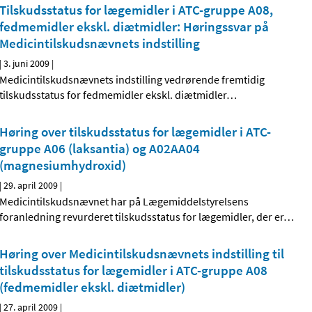
Tilskudsstatus for lægemidler i ATC-gruppe A08,
fedmemidler ekskl. diætmidler: Høringssvar på
Medicintilskudsnævnets indstilling
|
3. juni 2009
|
Medicintilskudsnævnets indstilling vedrørende fremtidig
tilskudsstatus for fedmemidler ekskl. diætmidler
…
Høring over tilskudsstatus for lægemidler i ATC-
gruppe A06 (laksantia) og A02AA04
(magnesiumhydroxid)
|
29. april 2009
|
Medicintilskudsnævnet har på Lægemiddelstyrelsens
foranledning revurderet tilskudsstatus for lægemidler, der er
…
Høring over Medicintilskudsnævnets indstilling til
tilskudsstatus for lægemidler i ATC-gruppe A08
(fedmemidler ekskl. diætmidler)
|
27. april 2009
|