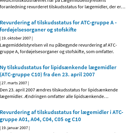
Medicintilskudsnævnet har på Lægemiddelstyrelsens
foranledning revurderet tilskudsstatus for lægemidler, der er
…
Revurdering af tilskudsstatus for ATC-gruppe A -
fordøjelsesorganer og stofskifte
|
19. oktober 2007
|
Lægemiddelstyrelsen vil nu påbegynde revurdering af ATC-
gruppe A, fordøjelsesorganer og stofskifte, som omfatter.
Ny tilskudsstatus for lipidsænkende lægemidler
(ATC-gruppe C10) fra den 23. april 2007
|
27. marts 2007
|
Den 23. april 2007 ændres tilskudsstatus for lipidsænkende
lægemidler. Ændringen omfatter alle lipidsænkende
…
Revurdering af tilskudsstatus for lægemidler i ATC-
gruppe A01, A04, C04, C05 og C10
|
19. januar 2007
|