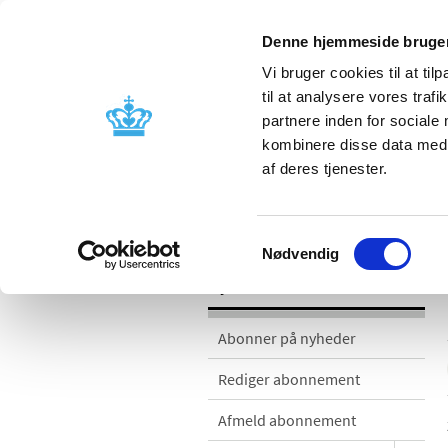
Denne hjemmeside bruger
Vi bruger cookies til at til
til at analysere vores tra
partnere inden for sociale
Godkendelse og
Bivirkninger
kombinere disse data med a
kontrol
produktinfo
af deres tjenester.
Nyheder
Samtykkevalg
Nødvendig
Nyheder
Abonner på nyheder
Rediger abonnement
Afmeld abonnement