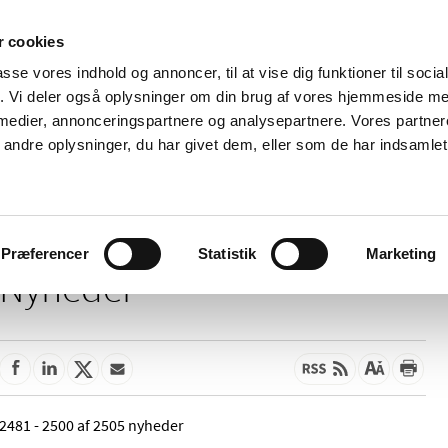
 cookies
passe vores indhold og annoncer, til at vise dig funktioner til soci
Nyheder
Om os
Kontakt
fik. Vi deler også oplysninger om din brug af vores hjemmeside m
 medier, annonceringspartnere og analysepartnere. Vores partne
 og
Tilskud og
Apoteker og salg af
Me
ndre oplysninger, du har givet dem, eller som de har indsamlet 
rmation
priser
medicin
ud
Præferencer
Statistik
Marketing
Nyheder
2481 - 2500 af 2505 nyheder