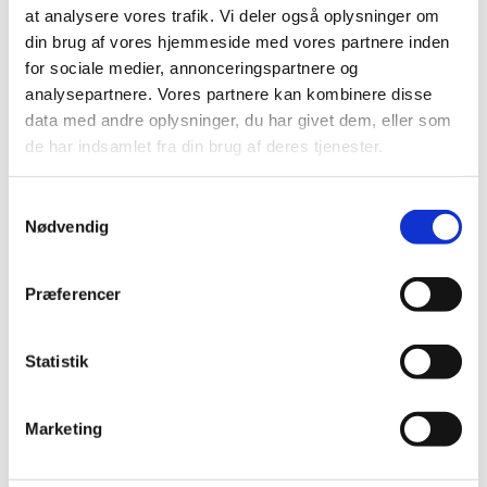
tilskud
at analysere vores trafik. Vi deler også oplysninger om
din brug af vores hjemmeside med vores partnere inden
|
3. november 2016
|
for sociale medier, annonceringspartnere og
Lægemiddelstyrelsen har besluttet, at Symbicort
analysepartnere. Vores partnere kan kombinere disse
inhalationsspray skal have generelt tilskud. Symbicort
…
data med andre oplysninger, du har givet dem, eller som
de har indsamlet fra din brug af deres tjenester.
Alle (2506)
Samtykkevalg
TID
Nødvendig
2026 (84)
2025 (158)
Præferencer
2024 (224)
2023 (195)
Statistik
2022 (197)
2021 (516)
2020 (263)
Marketing
2019 (159)