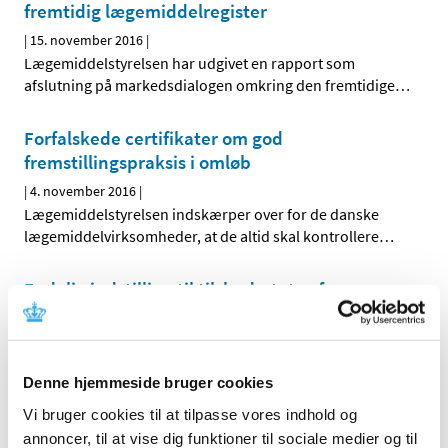
fremtidig lægemiddelregister
|
15. november 2016
|
Lægemiddelstyrelsen har udgivet en rapport som
afslutning på markedsdialogen omkring den fremtidige
…
Forfalskede certifikater om god
fremstillingspraksis i omløb
|
4. november 2016
|
Lægemiddelstyrelsen indskærper over for de danske
lægemiddelvirksomheder, at de altid skal kontrollere
…
Endelig indstilling til tilskudsstatus for
medicin mod Parkinsons sygdom
|
4. november 2016
|
Medicintilskudsnævnet har revurderet tilskudsstatus for
Denne hjemmeside bruger cookies
medicin mod Parkinson sygdom (ATC-gruppe N04) og
…
Vi bruger cookies til at tilpasse vores indhold og
Symbicort inhalationsspray® får generelt
annoncer, til at vise dig funktioner til sociale medier og til