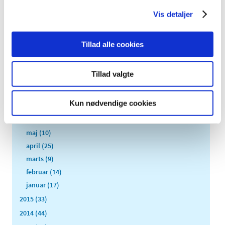
2018 (150)
2017 (167)
Vis detaljer
2016 (167)
december (14)
Tillad alle cookies
november (11)
oktober (13)
Tillad valgte
september (9)
august (15)
Kun nødvendige cookies
juli (15)
juni (15)
maj (10)
april (25)
marts (9)
februar (14)
januar (17)
2015 (33)
2014 (44)