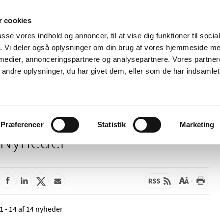
 cookies
passe vores indhold og annoncer, til at vise dig funktioner til soci
Nyheder
Om os
Kontakt
fik. Vi deler også oplysninger om din brug af vores hjemmeside m
 medier, annonceringspartnere og analysepartnere. Vores partne
 og
Tilskud og
Apoteker og salg af
Me
ndre oplysninger, du har givet dem, eller som de har indsamlet 
rmation
priser
medicin
ud
Præferencer
Statistik
Marketing
Nyheder
1 - 14 af 14 nyheder