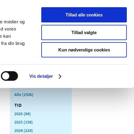
Tillad alle cookies
ale medier og
Udgivelser
Cookies
ed vores
Tillad valgte
re kan
dicinsk
Særlige
fra din brug
styr
produktområder
Kun nødvendige cookies
Vis detaljer
Alle (2506)
TID
2026 (84)
2025 (158)
2024 (224)