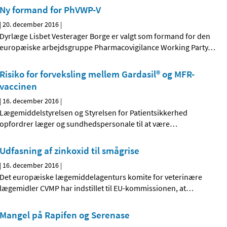
Ny formand for PhVWP-V
|
20. december 2016
|
Dyrlæge Lisbet Vesterager Borge er valgt som formand for den
europæiske arbejdsgruppe Pharmacovigilance Working Party
…
Risiko for forveksling mellem Gardasil® og MFR-
vaccinen
|
16. december 2016
|
Lægemiddelstyrelsen og Styrelsen for Patientsikkerhed
opfordrer læger og sundhedspersonale til at være
…
Udfasning af zinkoxid til smågrise
|
16. december 2016
|
Det europæiske lægemiddelagenturs komite for veterinære
lægemidler CVMP har indstillet til EU-kommissionen, at
…
Mangel på Rapifen og Serenase