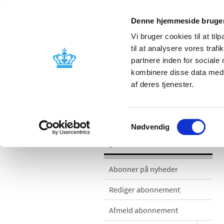
Denne hjemmeside bruger
Vi bruger cookies til at til
til at analysere vores tra
partnere inden for sociale
Godkendelse og
Bivirkninger
kombinere disse data med a
kontrol
produktinfo
af deres tjenester.
Nyheder
Samtykkevalg
Nødvendig
Nyheder
Abonner på nyheder
Rediger abonnement
Afmeld abonnement