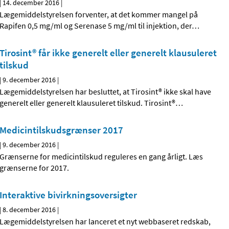
|
14. december 2016
|
Lægemiddelstyrelsen forventer, at det kommer mangel på
Rapifen 0,5 mg/ml og Serenase 5 mg/ml til injektion, der
…
Tirosint® får ikke generelt eller generelt klausuleret
tilskud
|
9. december 2016
|
Lægemiddelstyrelsen har besluttet, at Tirosint® ikke skal have
generelt eller generelt klausuleret tilskud. Tirosint®
…
Medicintilskudsgrænser 2017
|
9. december 2016
|
Grænserne for medicintilskud reguleres en gang årligt. Læs
grænserne for 2017.
Interaktive bivirkningsoversigter
|
8. december 2016
|
Lægemiddelstyrelsen har lanceret et nyt webbaseret redskab,