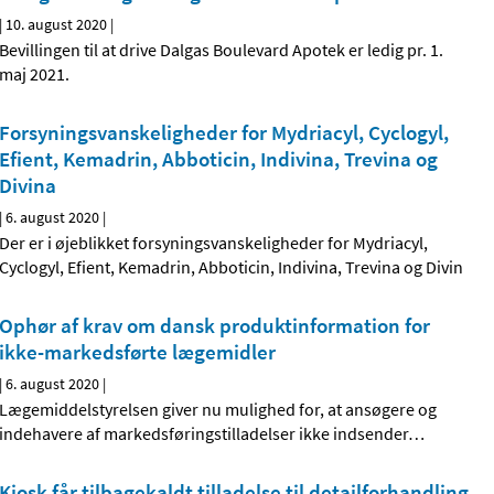
|
10. august 2020
|
Bevillingen til at drive Dalgas Boulevard Apotek er ledig pr. 1.
maj 2021.
Forsyningsvanskeligheder for Mydriacyl, Cyclogyl,
Efient, Kemadrin, Abboticin, Indivina, Trevina og
Divina
|
6. august 2020
|
Der er i øjeblikket forsyningsvanskeligheder for Mydriacyl,
Cyclogyl, Efient, Kemadrin, Abboticin, Indivina, Trevina og Divin
Ophør af krav om dansk produktinformation for
ikke-markedsførte lægemidler
|
6. august 2020
|
Lægemiddelstyrelsen giver nu mulighed for, at ansøgere og
indehavere af markedsføringstilladelser ikke indsender
…
Kiosk får tilbagekaldt tilladelse til detailforhandling