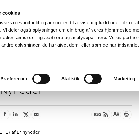
 cookies
passe vores indhold og annoncer, til at vise dig funktioner til soci
Nyheder
Om os
Kontakt
fik. Vi deler også oplysninger om din brug af vores hjemmeside m
 medier, annonceringspartnere og analysepartnere. Vores partne
 og
Tilskud og
Apoteker og salg af
Me
ndre oplysninger, du har givet dem, eller som de har indsamlet 
rmation
priser
medicin
ud
Præferencer
Statistik
Marketing
Nyheder
1 - 17 af 17 nyheder