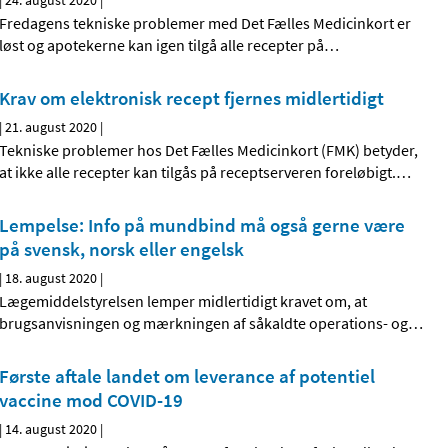
|
24. august 2020
|
Fredagens tekniske problemer med Det Fælles Medicinkort er
løst og apotekerne kan igen tilgå alle recepter på
…
Krav om elektronisk recept fjernes midlertidigt
|
21. august 2020
|
Tekniske problemer hos Det Fælles Medicinkort (FMK) betyder,
at ikke alle recepter kan tilgås på receptserveren foreløbigt.
…
Lempelse: Info på mundbind må også gerne være
på svensk, norsk eller engelsk
|
18. august 2020
|
Lægemiddelstyrelsen lemper midlertidigt kravet om, at
brugsanvisningen og mærkningen af såkaldte operations- og
…
Første aftale landet om leverance af potentiel
vaccine mod COVID-19
|
14. august 2020
|