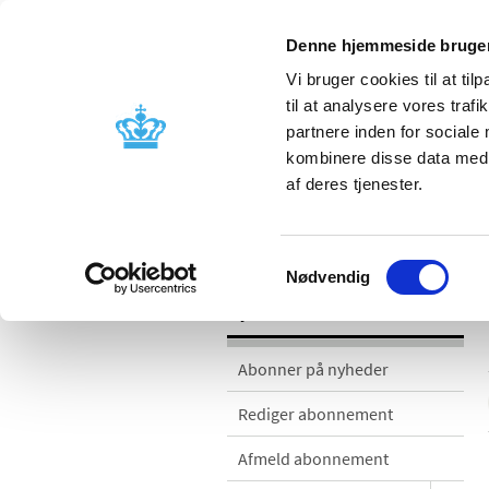
Denne hjemmeside bruger
Vi bruger cookies til at til
til at analysere vores tra
partnere inden for sociale
Godkendelse og
Bivirkninger
kombinere disse data med a
kontrol
produktinfo
af deres tjenester.
Nyheder
Samtykkevalg
Nødvendig
Nyheder
Abonner på nyheder
Rediger abonnement
Afmeld abonnement