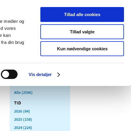
Tillad alle cookies
ale medier og
Udgivelser
Cookies
ed vores
Tillad valgte
re kan
dicinsk
Særlige
fra din brug
styr
produktområder
Kun nødvendige cookies
Vis detaljer
Alle (2506)
TID
2026 (84)
2025 (158)
2024 (224)