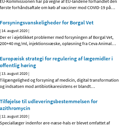
EU-Kommissionen har på vegne af EU-landene forhandlet den
første forhåndsaftale om køb af vacciner mod COVID-19 på
…
Forsyningsvanskeligheder for Borgal Vet
|
14. august 2020
|
Der er i øjeblikket problemer med forsyningen af Borgal Vet,
200+40 mg/ml, injektionsvæske, opløsning fra Ceva Animal
…
Europæisk strategi for regulering af lægemidler i
offentlig høring
|
13. august 2020
|
Tilgængelighed og forsyning af medicin, digital transformation
og indsatsen mod antibiotikaresistens er blandt
…
Tilføjelse til udleveringsbestemmelsen for
azithromycin
|
12. august 2020
|
Speciallæger indenfor øre-næse-hals er blevet omfattet af