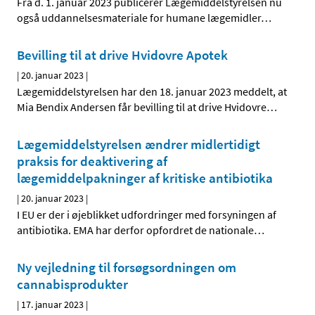
Fra d. 1. januar 2023 publicerer Lægemiddelstyrelsen nu
også uddannelsesmateriale for humane lægemidler
…
Bevilling til at drive Hvidovre Apotek
|
20. januar 2023
|
Lægemiddelstyrelsen har den 18. januar 2023 meddelt, at
Mia Bendix Andersen får bevilling til at drive Hvidovre
…
Lægemiddelstyrelsen ændrer midlertidigt
praksis for deaktivering af
lægemiddelpakninger af kritiske antibiotika
|
20. januar 2023
|
I EU er der i øjeblikket udfordringer med forsyningen af
antibiotika. EMA har derfor opfordret de nationale
…
Ny vejledning til forsøgsordningen om
cannabisprodukter
|
17. januar 2023
|