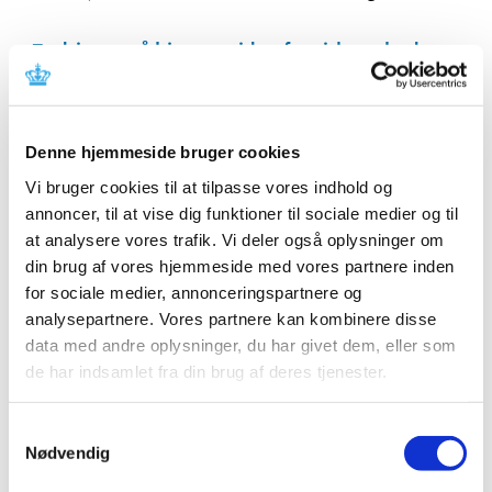
Ændringer på hjemmesiden for virksomheder,
der håndterer cannabis
|
10. januar 2023
|
Lægemiddelstyrelsen har i dag foretaget nogle mindre
Denne hjemmeside bruger cookies
ændringer på hjemmesiden, som er relevant for
…
Vi bruger cookies til at tilpasse vores indhold og
EMA undersøger, om miljøpåvirkningen fra
annoncer, til at vise dig funktioner til sociale medier og til
loppe- og flåtmidler til hund og kat bør
at analysere vores trafik. Vi deler også oplysninger om
revurderes
din brug af vores hjemmeside med vores partnere inden
for sociale medier, annonceringspartnere og
|
9. januar 2023
|
analysepartnere. Vores partnere kan kombinere disse
Frem til 31. marts 2023 er der offentlig høring om,
data med andre oplysninger, du har givet dem, eller som
hvordan naturen bliver påvirket, når loppe- og
…
de har indsamlet fra din brug af deres tjenester.
Forslag til lovændring af forordningen om
medicinsk udstyr
Samtykkevalg
Nødvendig
|
6. januar 2023
|
EU Kommissionen har i dag vedtaget et forslag til en