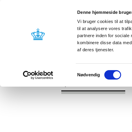
Denne hjemmeside bruger
Vi bruger cookies til at til
til at analysere vores tra
partnere inden for sociale
Godkendelse og
Bivirkninger
kombinere disse data med a
kontrol
produktinfo
af deres tjenester.
/
/
Nyheder
Kategori
Nyheder om 
Samtykkevalg
Nødvendig
Nyheder