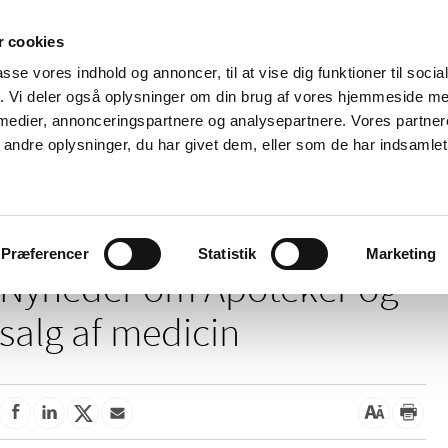
 cookies
passe vores indhold og annoncer, til at vise dig funktioner til soci
Nyheder
Om os
Kontakt
fik. Vi deler også oplysninger om din brug af vores hjemmeside m
 medier, annonceringspartnere og analysepartnere. Vores partne
 og
Tilskud og
Apoteker og salg af
Me
ndre oplysninger, du har givet dem, eller som de har indsamlet 
rmation
priser
medicin
ud
Apoteker og salg af medicin
Præferencer
Statistik
Marketing
Nyheder om Apoteker og
salg af medicin