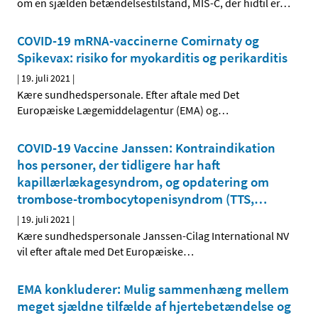
om en sjælden betændelsestilstand, MIS-C, der hidtil er
…
COVID-19 mRNA-vaccinerne Comirnaty og
Spikevax: risiko for myokarditis og perikarditis
|
19. juli 2021
|
Kære sundhedspersonale. Efter aftale med Det
Europæiske Lægemiddelagentur (EMA) og
…
COVID-19 Vaccine Janssen: Kontraindikation
hos personer, der tidligere har haft
kapillærlækagesyndrom, og opdatering om
trombose-trombocytopenisyndrom (TTS,
…
|
19. juli 2021
|
Kære sundhedspersonale Janssen-Cilag International NV
vil efter aftale med Det Europæiske
…
EMA konkluderer: Mulig sammenhæng mellem
meget sjældne tilfælde af hjertebetændelse og