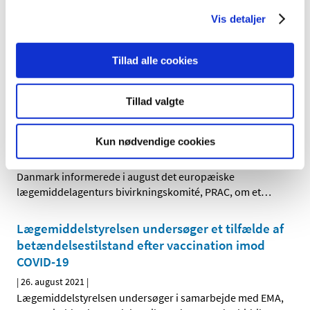
Ny årsrapport om indberettede formodede
bivirkninger ved medicinsk cannabis
Vis detaljer
|
9. december 2021
|
Svimmelhed og mundtørhed er blandt de formodede
Tillad alle cookies
bivirkninger, der er beskrevet i de i alt 20
…
Tillad valgte
EMAs bivirkningskomité undersøger sjælden
betændelsestilstand efter vaccination imod
COVID-19
Kun nødvendige cookies
|
3. september 2021
|
Danmark informerede i august det europæiske
lægemiddelagenturs bivirkningskomité, PRAC, om et
…
Lægemiddelstyrelsen undersøger et tilfælde af
betændelsestilstand efter vaccination imod
COVID-19
|
26. august 2021
|
Lægemiddelstyrelsen undersøger i samarbejde med EMA,