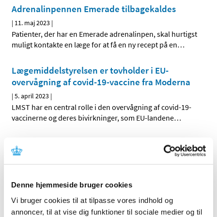
Adrenalinpennen Emerade tilbagekaldes
|
11. maj 2023
|
Patienter, der har en Emerade adrenalinpen, skal hurtigst
muligt kontakte en læge for at få en ny recept på en
…
Lægemiddelstyrelsen er tovholder i EU-
overvågning af covid-19-vaccine fra Moderna
|
5. april 2023
|
LMST har en central rolle i den overvågning af covid-19-
vaccinerne og deres bivirkninger, som EU-landene
…
Lægemiddelstyrelsen fortsætter overvågning
af covid-19-vacciner
|
28. februar 2023
|
Lægemiddelstyrelsen har gennem hele den tid, hvor
Denne hjemmeside bruger cookies
covid-19-vaccinerne har været i brug i Danmark, haft
…
Vi bruger cookies til at tilpasse vores indhold og
annoncer, til at vise dig funktioner til sociale medier og til
MedSafetyWeek: Vigtigt at være opmærksom