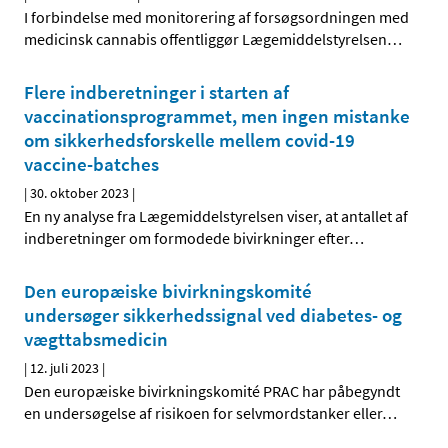
I forbindelse med monitorering af forsøgsordningen med
medicinsk cannabis offentliggør Lægemiddelstyrelsen
…
Flere indberetninger i starten af
vaccinationsprogrammet, men ingen mistanke
om sikkerhedsforskelle mellem covid-19
vaccine-batches
|
30. oktober 2023
|
En ny analyse fra Lægemiddelstyrelsen viser, at antallet af
indberetninger om formodede bivirkninger efter
…
Den europæiske bivirkningskomité
undersøger sikkerhedssignal ved diabetes- og
vægttabsmedicin
|
12. juli 2023
|
Den europæiske bivirkningskomité PRAC har påbegyndt
en undersøgelse af risikoen for selvmordstanker eller
…