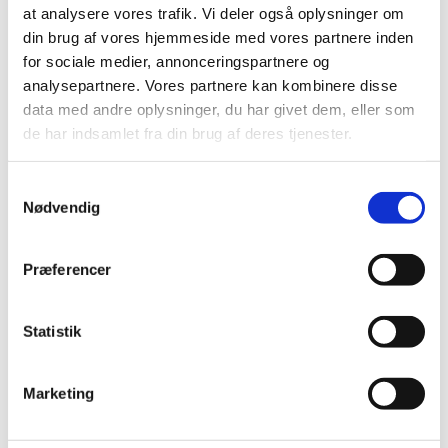
at analysere vores trafik. Vi deler også oplysninger om
på bivirkninger ved medicin
din brug af vores hjemmeside med vores partnere inden
|
8. november 2022
|
for sociale medier, annonceringspartnere og
Medicin, der sælges i Danmark, er sikker og velundersøgt
analysepartnere. Vores partnere kan kombinere disse
medicin. Alligevel kan medicin give uønskede
…
data med andre oplysninger, du har givet dem, eller som
de har indsamlet fra din brug af deres tjenester.
EMA: Nyeste viden om brug af mRNA Covid-19-
vacciner under graviditet er betryggende
Samtykkevalg
|
20. januar 2022
|
Nødvendig
Det europæiske lægemiddelagentur EMA har
gennemgået en række nye studier om mRNA-vacciner
…
Præferencer
Status på indberetninger om
menstruationsforstyrrelser
Statistik
|
9. december 2021
|
Lægemiddelstyrelsen har igen gjort status over
Marketing
indberetninger om menstruationsforstyrrelser
…