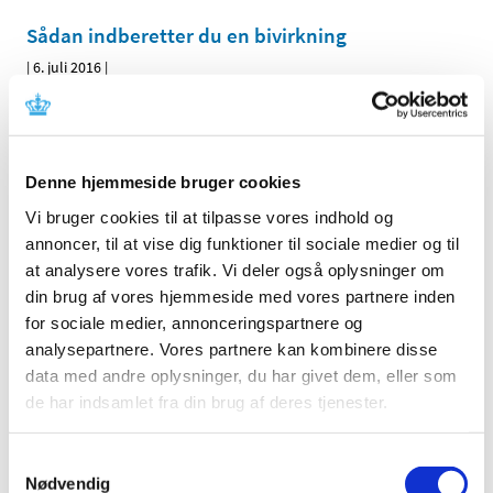
Sådan indberetter du en bivirkning
|
6. juli 2016
|
Både patienter og pårørende kan indberette formodede
bivirkninger ved medicin til Lægemiddelstyrelsen. En
…
Årsrapport om børnevaccinations­programmet
Denne hjemmeside bruger cookies
2015
Vi bruger cookies til at tilpasse vores indhold og
|
27. april 2016
|
annoncer, til at vise dig funktioner til sociale medier og til
Lægemiddelstyrelsen, Sundhedsstyrelsen og Statens
at analysere vores trafik. Vi deler også oplysninger om
Serum Institut har sammen udgivet en årsrapport for
…
din brug af vores hjemmeside med vores partnere inden
for sociale medier, annonceringspartnere og
Ny videografik om HPV-vaccinen
analysepartnere. Vores partnere kan kombinere disse
|
26. april 2016
|
data med andre oplysninger, du har givet dem, eller som
Lægemiddelstyrelsen har lavet en lille video, der ved
de har indsamlet fra din brug af deres tjenester.
hjælp af infografik forklarer, hvordan myndighederne
…
Samtykkevalg
Informationsmateriale om biosimilære
Nødvendig