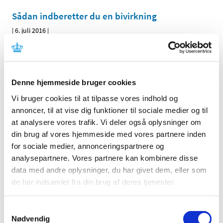
Sådan indberetter du en bivirkning
|
6. juli 2016
|
Både patienter og pårørende kan indberette formodede
bivirkninger ved medicin til Lægemiddelstyrelsen. En
…
Årsrapport om børnevaccinations­programmet
Denne hjemmeside bruger cookies
2015
Vi bruger cookies til at tilpasse vores indhold og
|
27. april 2016
|
annoncer, til at vise dig funktioner til sociale medier og til
Lægemiddelstyrelsen, Sundhedsstyrelsen og Statens
at analysere vores trafik. Vi deler også oplysninger om
Serum Institut har sammen udgivet en årsrapport for
…
din brug af vores hjemmeside med vores partnere inden
for sociale medier, annonceringspartnere og
Ny videografik om HPV-vaccinen
analysepartnere. Vores partnere kan kombinere disse
|
26. april 2016
|
data med andre oplysninger, du har givet dem, eller som
Lægemiddelstyrelsen har lavet en lille video, der ved
de har indsamlet fra din brug af deres tjenester.
hjælp af infografik forklarer, hvordan myndighederne
…
Samtykkevalg
Informationsmateriale om biosimilære
Nødvendig