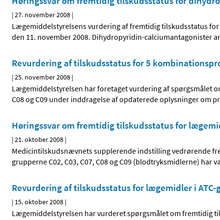
Høringssvar om fremtidig tilskudsstatus for dihydr
|
27. november 2008
|
Lægemiddelstyrelsens vurdering af fremtidig tilskudsstatus for
den 11. november 2008. Dihydropyridin-calciumantagonister a
Revurdering af tilskudsstatus for 5 kombinationspr
|
25. november 2008
|
Lægemiddelstyrelsen har foretaget vurdering af spørgsmålet om
C08 og C09 under inddragelse af opdaterede oplysninger om pri
Høringssvar om fremtidig tilskudsstatus for lægemi
|
21. oktober 2008
|
Medicintilskudsnævnets supplerende indstilling vedrørende fre
grupperne C02, C03, C07, C08 og C09 (blodtryksmidlerne) har væ
Revurdering af tilskudsstatus for lægemidler i ATC
|
15. oktober 2008
|
Lægemiddelstyrelsen har vurderet spørgsmålet om fremtidig ti