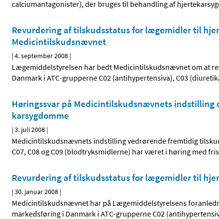
calciumantagonister), der bruges til behandling af hjertekars
Revurdering af tilskudsstatus for lægemidler til hj
Medicintilskudsnævnet
|
4. september 2008
|
Lægemiddelstyrelsen har bedt Medicintilskudsnævnet om at revu
Danmark i ATC-grupperne C02 (antihypertensiva), C03 (diuretik
Høringssvar på Medicintilskudsnævnets indstilling o
karsygdomme
|
3. juli 2008
|
Medicintilskudsnævnets indstilling vedrørende fremtidig tilsk
C07, C08 og C09 (blodtryksmidlerne) har været i høring med fris
Revurdering af tilskudsstatus for lægemidler til h
|
30. januar 2008
|
Medicintilskudsnævnet har på Lægemiddelstyrelsens foranlednin
markedsføring i Danmark i ATC-grupperne C02 (antihypertensiva