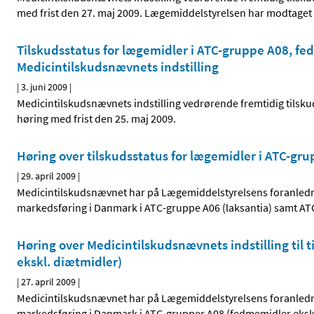
med frist den 27. maj 2009. Lægemiddelstyrelsen har modtaget i 
Tilskudsstatus for lægemidler i ATC-gruppe A08, fe
Medicintilskudsnævnets indstilling
|
3. juni 2009
|
Medicintilskudsnævnets indstilling vedrørende fremtidig tilsku
høring med frist den 25. maj 2009.
Høring over tilskudsstatus for lægemidler i ATC-g
|
29. april 2009
|
Medicintilskudsnævnet har på Lægemiddelstyrelsens foranlednin
markedsføring i Danmark i ATC-gruppe A06 (laksantia) samt 
Høring over Medicintilskudsnævnets indstilling til
ekskl. diætmidler)
|
27. april 2009
|
Medicintilskudsnævnet har på Lægemiddelstyrelsens foranlednin
markedsføring i Danmark i ATC-grupper A08 (fedmemidler ekskl