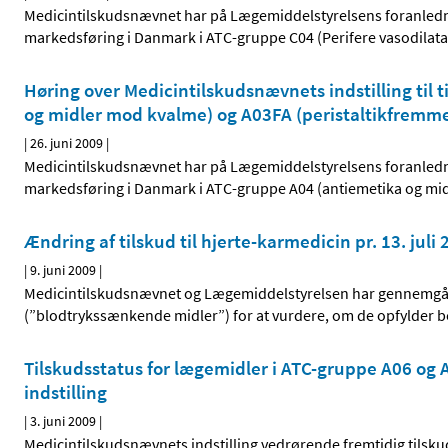
Medicintilskudsnævnet har på Lægemiddelstyrelsens foranlednin
markedsføring i Danmark i ATC-gruppe C04 (Perifere vasodilata
Høring over Medicintilskudsnævnets indstilling til 
og midler mod kvalme) og A03FA (peristaltik­fremm
|
26. juni 2009
|
Medicintilskudsnævnet har på Lægemiddelstyrelsens foranlednin
markedsføring i Danmark i ATC-gruppe A04 (antiemetika og mid
Ændring af tilskud til hjerte-karmedicin pr. 13. juli
|
9. juni 2009
|
Medicintilskudsnævnet og Lægemiddelstyrelsen har gennemgåe
(”blodtrykssænkende midler”) for at vurdere, om de opfylder beti
Tilskudsstatus for lægemidler i ATC-gruppe A06 og
indstilling
|
3. juni 2009
|
Medicintilskudsnævnets indstilling vedrørende fremtidig tilsku