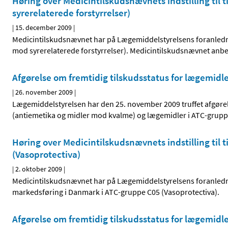
Høring over Medicintilskudsnævnets indstilling til 
syrerelaterede forstyrrelser)
|
15. december 2009
|
Medicintilskudsnævnet har på Lægemiddelstyrelsens foranledni
mod syrerelaterede forstyrrelser). Medicintilskudsnævnet anbefa
Afgørelse om fremtidig tilskudsstatus for lægemidl
|
26. november 2009
|
Lægemiddelstyrelsen har den 25. november 2009 truffet afgørel
(antiemetika og midler mod kvalme) og lægemidler i ATC-grupp
Høring over Medicintilskudsnævnets indstilling til 
(Vasoprotectiva)
|
2. oktober 2009
|
Medicintilskudsnævnet har på Lægemiddelstyrelsens foranlednin
markedsføring i Danmark i ATC-gruppe C05 (Vasoprotectiva).
Afgørelse om fremtidig tilskudsstatus for lægemidle