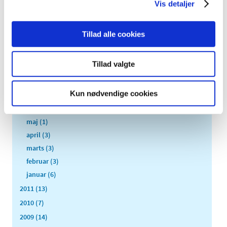
2013 (45)
Vis detaljer
2012 (44)
december (2)
Tillad alle cookies
november (6)
oktober (4)
Tillad valgte
september (7)
august (1)
Kun nødvendige cookies
juli (5)
juni (3)
maj (1)
april (3)
marts (3)
februar (3)
januar (6)
2011 (13)
2010 (7)
2009 (14)