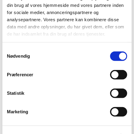
din brug af vores hjemmeside med vores partnere inden
Alle (514)
for sociale medier, annonceringspartnere og
TID
analysepartnere. Vores partnere kan kombinere disse
2026 (22)
data med andre oplysninger, du har givet dem, eller som
de har indsamlet fra din brug af deres tjenester.
2025 (13)
2024 (15)
Samtykkevalg
2023 (18)
Nødvendig
2022 (10)
2021 (32)
Præferencer
2020 (13)
2019 (41)
Statistik
2018 (46)
2017 (36)
2016 (48)
Marketing
2015 (31)
2014 (44)