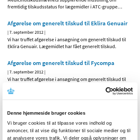
fremtidig tilskudsstatus for lægemidler i ATC-gruppe
…
Afgørelse om generelt tilskud til Eklira Genuair
|
7. september 2012
|
Vi har truffet afgørelse i ansøgning om generelt tilskud til
Eklira Genuair. Lægemidlet har fået generelt tilskud.
Afgørelse om generelt tilskud til Fycompa
|
7. september 2012
|
Vi har truffet afgørelse i ansøgning om generelt tilskud til
Fycompa. Lægemidlet har fået generelt tilskud.
Afgørelse om generelt tilskud til Hydromed
|
6. september 2012
|
Denne hjemmeside bruger cookies
Vi har truffet afgørelse i ansøgningen om generelt tilskud
Vi bruger cookies til at tilpasse vores indhold og
til Hydromed. Lægemidlet har fået generelt tilskud fra
…
annoncer, til at vise dig funktioner til sociale medier og til
at analysere vores trafik. Vi deler også oplysninger om