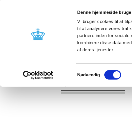
Denne hjemmeside bruger
Vi bruger cookies til at til
til at analysere vores tra
partnere inden for sociale
Godkendelse og
Bivirkninger
kombinere disse data med a
kontrol
produktinfo
af deres tjenester.
/
/
Nyheder
Kategori
Nyheder om 
Samtykkevalg
Nødvendig
Nyheder