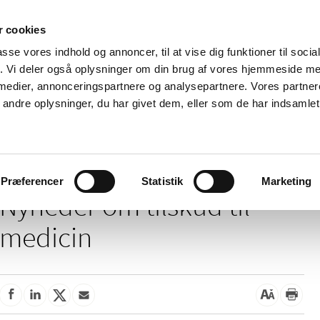
 cookies
passe vores indhold og annoncer, til at vise dig funktioner til soci
Nyheder
Om os
Kontakt
fik. Vi deler også oplysninger om din brug af vores hjemmeside m
 medier, annonceringspartnere og analysepartnere. Vores partne
 og
Tilskud og
Apoteker og salg af
Me
ndre oplysninger, du har givet dem, eller som de har indsamlet 
rmation
priser
medicin
ud
/
Tilskud og priser
Tilskud til medicin
Præferencer
Statistik
Marketing
Nyheder om tilskud til
medicin