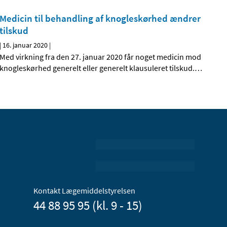
Medicin til behandling af knogleskørhed ændrer
tilskud
|
16. januar 2020
|
Med virkning fra den 27. januar 2020 får noget medicin mod
knogleskørhed generelt eller generelt klausuleret tilskud.
…
Kontakt Lægemiddelstyrelsen
44 88 95 95 (kl. 9 - 15)