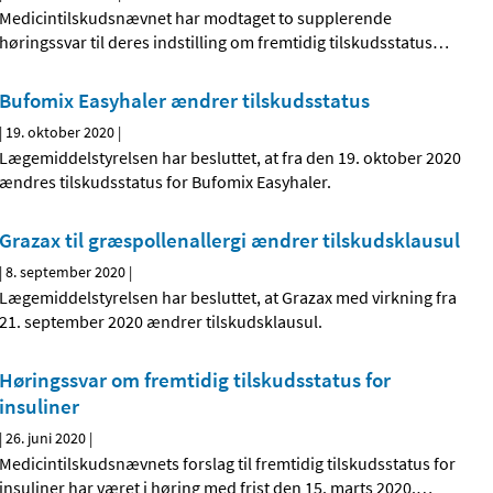
Medicintilskudsnævnet har modtaget to supplerende
høringssvar til deres indstilling om fremtidig tilskudsstatus
…
Bufomix Easyhaler ændrer tilskudsstatus
|
19. oktober 2020
|
Lægemiddelstyrelsen har besluttet, at fra den 19. oktober 2020
ændres tilskudsstatus for Bufomix Easyhaler.
Grazax til græspollenallergi ændrer tilskudsklausul
|
8. september 2020
|
Lægemiddelstyrelsen har besluttet, at Grazax med virkning fra
21. september 2020 ændrer tilskudsklausul.
Høringssvar om fremtidig tilskudsstatus for
insuliner
|
26. juni 2020
|
Medicintilskudsnævnets forslag til fremtidig tilskudsstatus for
insuliner har været i høring med frist den 15. marts 2020.
…