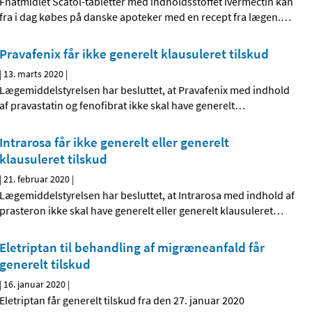
Fnatmidlet Scatol-tabletter med indholdsstoffet ivermectin kan
fra i dag købes på danske apoteker med en recept fra lægen.
…
Pravafenix får ikke generelt klausuleret tilskud
|
13. marts 2020
|
Lægemiddelstyrelsen har besluttet, at Pravafenix med indhold
af pravastatin og fenofibrat ikke skal have generelt
…
Intrarosa får ikke generelt eller generelt
klausuleret tilskud
|
21. februar 2020
|
Lægemiddelstyrelsen har besluttet, at Intrarosa med indhold af
prasteron ikke skal have generelt eller generelt klausuleret
…
Eletriptan til behandling af migræneanfald får
generelt tilskud
|
16. januar 2020
|
Eletriptan får generelt tilskud fra den 27. januar 2020