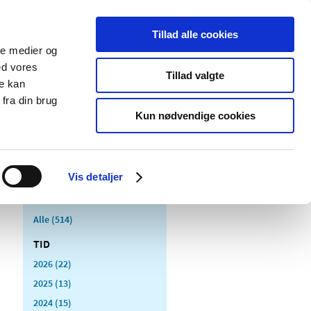
Tillad alle cookies
ale medier og
Udgivelser
Cookies
ed vores
Tillad valgte
re kan
dicinsk
Særlige
fra din brug
styr
produktområder
Kun nødvendige cookies
Vis detaljer
Alle (514)
TID
2026 (22)
2025 (13)
2024 (15)