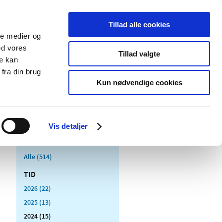
Tillad alle cookies
ale medier og
Udgivelser
Cookies
ed vores
Tillad valgte
re kan
dicinsk
Særlige
fra din brug
styr
produktområder
Kun nødvendige cookies
Vis detaljer
Alle (514)
TID
2026 (22)
2025 (13)
2024 (15)