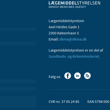
Lægemiddelstyrelsen
Axel Heides Gade 1
2300 København S
Email:
dkma@dkma.dk
Lægemiddelstyrelsen er en del af
Sundheds- og Kirkeministeriet.
Følg os
CVR-nr. 37 05 24 85
EAN 5798 000 