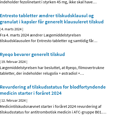
indeholder fezolinetant i styrken 45 mg, ikke skal have
…
Entresto tabletter ændrer tilskudsklausul og
granulat i kapsler får generelt klausuleret tilskud
|
4. marts 2024
|
Fra 4. marts 2024 ændrer Lægemiddelstyrelsen
tilskudsklausulen for Entresto tabletter og samtidig får
…
Ryeqo bevarer generelt tilskud
|
19. februar 2024
|
Lægemiddelstyrelsen har besluttet, at Ryeqo, filmovertrukne
tabletter, der indeholder relugolix + østradiol +
…
Revurdering af tilskudsstatus for blodfortyndende
medicin starter i foråret 2024
|
12. februar 2024
|
Medicintilskudsnævnet starter i foråret 2024 revurdering af
tilskudsstatus for antitrombotisk medicin i ATC-gruppe B01.
…