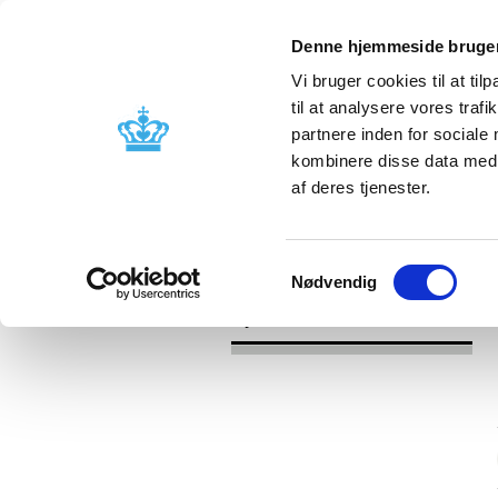
Denne hjemmeside bruger
Vi bruger cookies til at til
til at analysere vores tra
partnere inden for sociale
Godkendelse og
Bivirkninger
kombinere disse data med a
kontrol
produktinfo
af deres tjenester.
/
/
Nyheder
Kategori
Nyheder om 
Samtykkevalg
Nødvendig
Nyheder