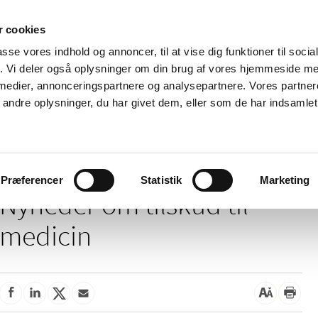
 cookies
passe vores indhold og annoncer, til at vise dig funktioner til soci
Nyheder
Om os
Kontakt
fik. Vi deler også oplysninger om din brug af vores hjemmeside m
 medier, annonceringspartnere og analysepartnere. Vores partne
 og
Tilskud og
Apoteker og salg af
Me
ndre oplysninger, du har givet dem, eller som de har indsamlet 
rmation
priser
medicin
ud
/
Tilskud og priser
Tilskud til medicin
Præferencer
Statistik
Marketing
Nyheder om tilskud til
medicin