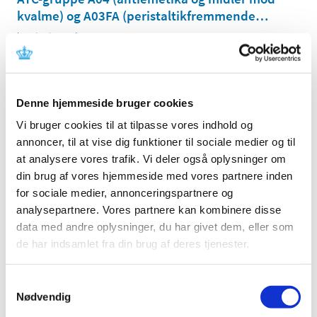
kvalme) og A03FA (peristaltik­fremmende
…
|
26. juni 2009
|
Medicintilskudsnævnet har på Lægemiddelstyrelsens
foranledning revurderet tilskudsstatus for lægemidler,
…
Denne hjemmeside bruger cookies
Ændring af tilskud til hjerte-karmedicin pr. 13.
juli 2009
Vi bruger cookies til at tilpasse vores indhold og
annoncer, til at vise dig funktioner til sociale medier og til
|
9. juni 2009
|
Medicintilskudsnævnet og Lægemiddelstyrelsen har
at analysere vores trafik. Vi deler også oplysninger om
gennemgået lægemidler til behandling af
…
din brug af vores hjemmeside med vores partnere inden
for sociale medier, annonceringspartnere og
analysepartnere. Vores partnere kan kombinere disse
Tilskudsstatus for lægemidler i ATC-gruppe
data med andre oplysninger, du har givet dem, eller som
A06 og A02AA04, laksantia: Høringssvar på
de har indsamlet fra din brug af deres tjenester.
Medicintilskudsnævnets indstilling
|
3. juni 2009
|
Samtykkevalg
Medicintilskudsnævnets indstilling vedrørende fremtidig
Nødvendig
tilskudsstatus for laksantia (ATC-grupper A06 og
…