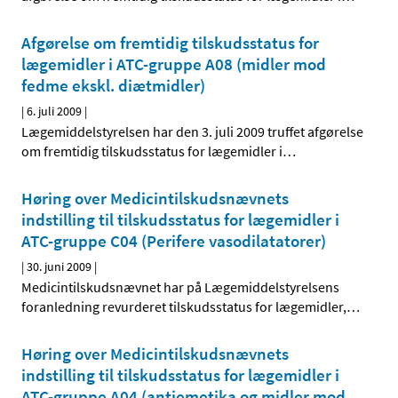
Afgørelse om fremtidig tilskudsstatus for
lægemidler i ATC-gruppe A08 (midler mod
fedme ekskl. diætmidler)
|
6. juli 2009
|
Lægemiddelstyrelsen har den 3. juli 2009 truffet afgørelse
om fremtidig tilskudsstatus for lægemidler i
…
Høring over Medicintilskudsnævnets
indstilling til tilskudsstatus for lægemidler i
ATC-gruppe C04 (Perifere vasodilatatorer)
|
30. juni 2009
|
Medicintilskudsnævnet har på Lægemiddelstyrelsens
foranledning revurderet tilskudsstatus for lægemidler,
…
Høring over Medicintilskudsnævnets
indstilling til tilskudsstatus for lægemidler i
ATC-gruppe A04 (antiemetika og midler mod