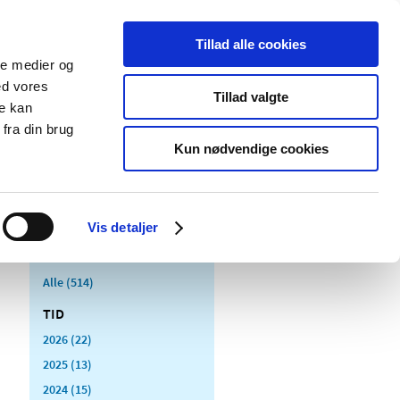
Tillad alle cookies
ale medier og
Udgivelser
Cookies
ed vores
Tillad valgte
re kan
dicinsk
Særlige
fra din brug
styr
produktområder
Kun nødvendige cookies
Vis detaljer
Alle (514)
TID
2026 (22)
2025 (13)
2024 (15)