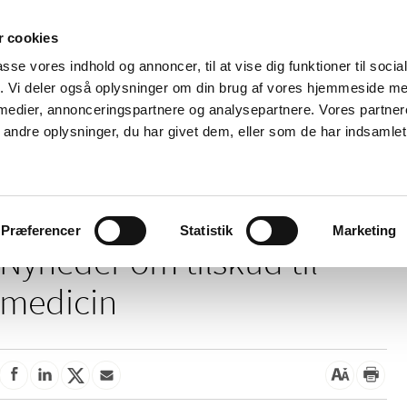
 cookies
passe vores indhold og annoncer, til at vise dig funktioner til soci
Nyheder
Om os
Kontakt
fik. Vi deler også oplysninger om din brug af vores hjemmeside m
 medier, annonceringspartnere og analysepartnere. Vores partne
 og
Tilskud og
Apoteker og salg af
Me
ndre oplysninger, du har givet dem, eller som de har indsamlet 
rmation
priser
medicin
ud
/
Tilskud og priser
Tilskud til medicin
Præferencer
Statistik
Marketing
Nyheder om tilskud til
medicin