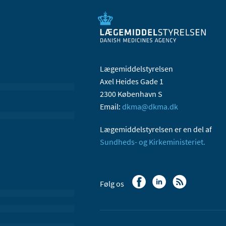
Lægemiddelstyrelsen
Axel Heides Gade 1
2300 København S
Email:
dkma@dkma.dk
Lægemiddelstyrelsen er en del af
Sundheds- og Kirkeministeriet.
Følg os