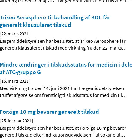
virkning fra den 3. maj 2021 får generelt klausuleret tilskud til
…
Trixeo Aerosphere til behandling af KOL får
generelt klausuleret tilskud
|
22. marts 2021
|
Lægemiddelstyrelsen har besluttet, at Trixeo Aerosphere får
generelt klausuleret tilskud med virkning fra den 22. marts
…
Mindre ændringer i tilskudsstatus for medicin i dele
af ATC-gruppe G
|
15. marts 2021
|
Med virkning fra den 14. juni 2021 har Lægemiddelstyrelsen
truffet afgørelse om fremtidig tilskudsstatus for medicin til
…
Forxiga 10 mg bevarer generelt tilskud
|
25. februar 2021
|
Lægemiddelstyrelsen har besluttet, at Forxiga 10 mg bevarer
generelt tilskud efter indikationsudvidelsen ” til voksne til
…