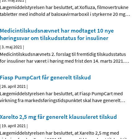
|
10. maj 2021
|
Lægemiddelstyrelsen har besluttet, at Xofluza, filmovertrukne
tabletter med indhold af baloxavirmarboxil i styrkerne 20 mg
…
Medicintilskudsnævnet har modtaget 10 nye
høringssvar om tilskudsstatus for insuliner
|
3. maj 2021
|
Medicintilskudsnævnets 2. forslag til fremtidig tilskudsstatus
for insuliner har været i høring med frist den 14. marts 2021.
…
Fiasp PumpCart får generelt tilskud
|
26. april 2021
|
Lægemiddelstyrelsen har besluttet, at Fiasp PumpCart med
virkning fra markedsføringstidspunktet skal have generelt
…
Xarelto 2,5 mg får generelt klausuleret tilskud
|
19. april 2021
|
Lægemiddelstyrelsen har besluttet, at Xarelto 2,5 mg med