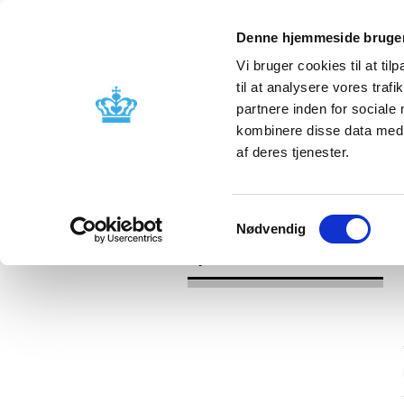
Denne hjemmeside bruger
Vi bruger cookies til at til
til at analysere vores tra
partnere inden for sociale
Godkendelse og
Bivirkninger
kombinere disse data med a
kontrol
produktinfo
af deres tjenester.
/
/
Nyheder
Kategori
Nyheder om 
Samtykkevalg
Nødvendig
Nyheder