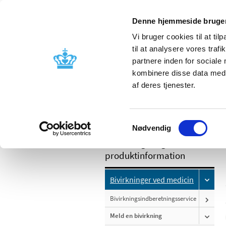
Denne hjemmeside bruger
Vi bruger cookies til at til
til at analysere vores tra
partnere inden for sociale
Godkendelse og
Bivirkninger
kombinere disse data med a
kontrol
produktinfo
af deres tjenester.
/
Bivirkninger og produktinformation
Samtykkevalg
Nødvendig
Bivirkninger og
produktinformation
Bivirkninger ved medicin
Bivirkningsindberetningsservice
Meld en bivirkning