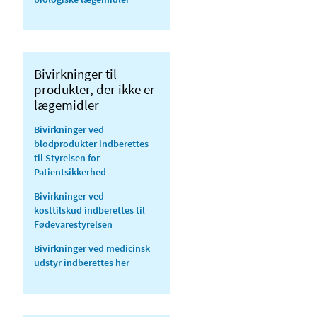
Bivirkninger til
produkter, der ikke er
lægemidler
Bivirkninger ved
blodprodukter
indberettes
til Styrelsen for
Patientsikkerhed
Bivirkninger ved
kosttilskud
indberettes til
Fødevarestyrelsen
Bivirkninger ved
medicinsk
udstyr
indberettes her