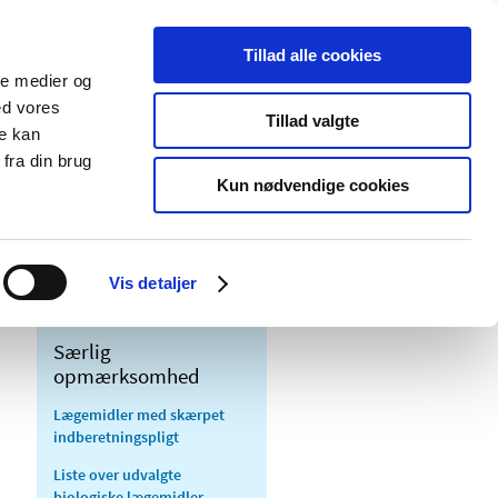
Tillad alle cookies
ale medier og
Udgivelser
Cookies
ed vores
Tillad valgte
re kan
dicinsk
Særlige
fra din brug
styr
produktområder
Kun nødvendige cookies
Vis detaljer
Særlig
opmærksomhed
Lægemidler med skærpet
indberetningspligt
Liste over udvalgte
biologiske lægemidler