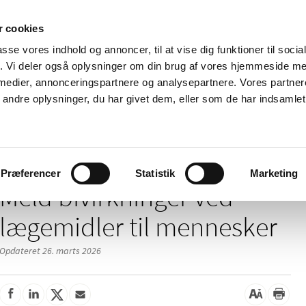
 cookies
passe vores indhold og annoncer, til at vise dig funktioner til soci
Nyheder
Om os
Kontakt
fik. Vi deler også oplysninger om din brug af vores hjemmeside m
 medier, annonceringspartnere og analysepartnere. Vores partne
 og
Tilskud og
Apoteker og salg af
Me
ndre oplysninger, du har givet dem, eller som de har indsamlet 
rmation
priser
medicin
ud
/
/
Bivirkninger ved medicin
Meld en bivirkning
Mennesker
Præferencer
Statistik
Marketing
Meld bivirkninger ved
lægemidler til mennesker
Opdateret 26. marts 2026