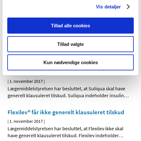
De tekniske problemer der betød, at det ikke har været
Vis detaljer
muligt at ansøge elektronisk om tilladelse til
…
Nogle typer medicin mod migræne ændrer
Tillad alle cookies
tilskudsstatus
|
2. november 2017
|
Tillad valgte
Med virkning fra den 9. april 2018 ændrer vi tilskuddet til
nogle typer medicin mod migræne.
Kun nødvendige cookies
Suliqua® får generelt klausuleret tilskud
|
1. november 2017
|
Lægemiddelstyrelsen har besluttet, at Suliqua skal have
generelt klausuleret tilskud. Suliqua indeholder insulin
…
Flexilev® får ikke generelt klausuleret tilskud
|
1. november 2017
|
Lægemiddelstyrelsen har besluttet, at Flexilev ikke skal
have generelt klausuleret tilskud. Flexilev indeholder
…