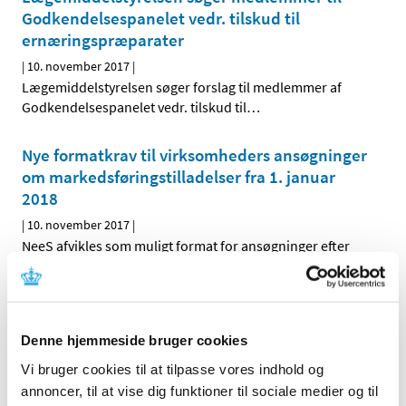
Godkendelsespanelet vedr. tilskud til
ernæringspræparater
|
10. november 2017
|
Lægemiddelstyrelsen søger forslag til medlemmer af
Godkendelsespanelet vedr. tilskud til
…
Nye formatkrav til virksomheders ansøgninger
om markedsføringstilladelser fra 1. januar
2018
|
10. november 2017
|
NeeS afvikles som muligt format for ansøgninger efter
den gensidige anerkendelsesprocedure (MRP). Der er
…
Ansøgere om tilladelse som
cannabismellemprodukt­fremstiller
Denne hjemmeside bruger cookies
|
9. november 2017
|
Vi bruger cookies til at tilpasse vores indhold og
Lægemiddelstyrelsen offentliggør nu navnene på de
annoncer, til at vise dig funktioner til sociale medier og til
virksomheder, der har søgt om tilladelse som
…