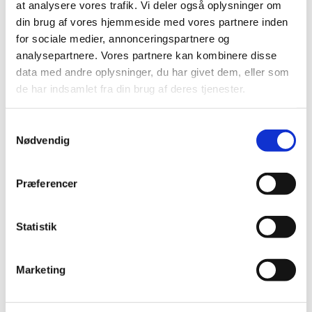
at analysere vores trafik. Vi deler også oplysninger om
din brug af vores hjemmeside med vores partnere inden
Suspendering af Europharma DK ApS'
for sociale medier, annonceringspartnere og
tilladelser til fremstilling og distribution af
analysepartnere. Vores partnere kan kombinere disse
lægemidler
data med andre oplysninger, du har givet dem, eller som
|
8. november 2017
|
de har indsamlet fra din brug af deres tjenester.
Lægemiddelstyrelsen har tirsdag den 7. november 2017
suspenderet Europharma DK ApS’ tilladelser med
…
Samtykkevalg
Nødvendig
Ny Enhedschef til Enheden for
Lægemiddelsikkerhed og Medicinsk Udstyr
Præferencer
|
3. november 2017
|
Jens Piero Quartarolo er ansat som ny enhedchef og
kommer til at indgå i Lægemiddelstyrelsens
…
Statistik
Det er igen muligt at ansøge om tilladelse til
Marketing
parallelimport via DKMAnet
|
2. november 2017
|