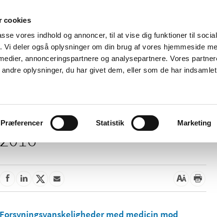
 cookies
passe vores indhold og annoncer, til at vise dig funktioner til soci
Nyheder
Om os
Kontakt
fik. Vi deler også oplysninger om din brug af vores hjemmeside m
 medier, annonceringspartnere og analysepartnere. Vores partne
 og
Tilskud og
Apoteker og salg af
Me
ndre oplysninger, du har givet dem, eller som de har indsamlet 
rmation
priser
medicin
ud
Præferencer
Statistik
Marketing
2016
Forsyningsvanskeligheder med medicin mod