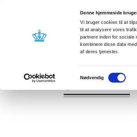
Denne hjemmeside bruger
Vi bruger cookies til at til
til at analysere vores tra
partnere inden for sociale
Godkendelse og
Bivirkninger
kombinere disse data med a
kontrol
produktinfo
af deres tjenester.
/
Nyheder
2016
Samtykkevalg
Nødvendig
Nyheder