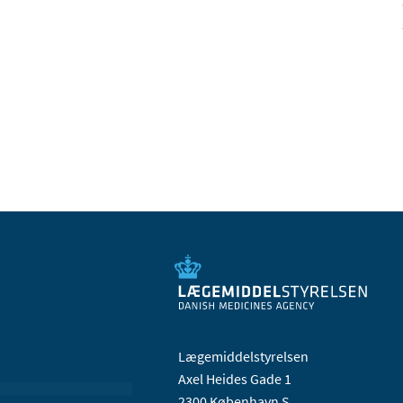
Lægemiddelstyrelsen
Axel Heides Gade 1
2300 København S