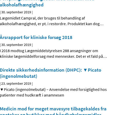
alkoholafhængighed
|
30. september 2019
|
Lægemidlet Campral, der bruges til behandling af
alkoholafhængighed, er pt. i restordre. Produktet kan dog
…
Årsrapport for kliniske forsøg 2018
|
30. september 2019
|
I 2018 modtog Lægemiddelstyrelsen 288 ansøgninger om
kliniske lægemiddelforsøg med mennesker. Det er et fald på
…
Direkte sikkerhedsinformation (DHPC): ▼Picato
(ingenolmebutat)
|
23. september 2019
|
▼Picato (ingenolmebutat) – Anvendelse med forsigtighed hos
patienter med hudkræft i anamnesen
Medicin mod for meget mavesyre tilbagekaldes fra
apoteker og butikker med håndkøbslægemidler