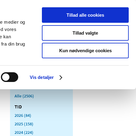
Tillad alle cookies
ale medier og
Udgivelser
Cookies
ed vores
Tillad valgte
re kan
dicinsk
Særlige
fra din brug
styr
produktområder
Kun nødvendige cookies
Vis detaljer
Alle (2506)
TID
2026 (84)
2025 (158)
2024 (224)