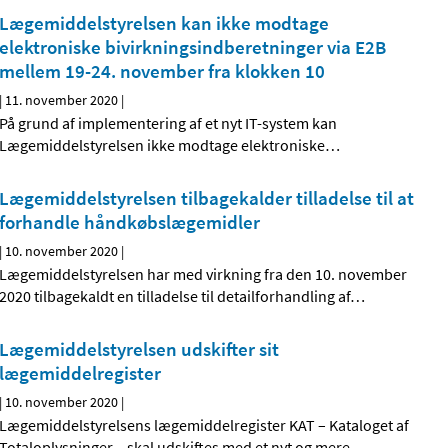
Lægemiddelstyrelsen kan ikke modtage
elektroniske bivirkningsindberetninger via E2B
mellem 19-24. november fra klokken 10
|
11. november 2020
|
På grund af implementering af et nyt IT-system kan
Lægemiddelstyrelsen ikke modtage elektroniske
…
Lægemiddelstyrelsen tilbagekalder tilladelse til at
forhandle håndkøbslægemidler
|
10. november 2020
|
Lægemiddelstyrelsen har med virkning fra den 10. november
2020 tilbagekaldt en tilladelse til detailforhandling af
…
Lægemiddelstyrelsen udskifter sit
lægemiddelregister
|
10. november 2020
|
Lægemiddelstyrelsens lægemiddelregister KAT – Kataloget af
Totaloplysninger – skal udskiftes med et nyt og mere
…