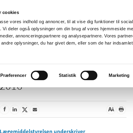
 cookies
passe vores indhold og annoncer, til at vise dig funktioner til soci
Nyheder
Om os
Kontakt
fik. Vi deler også oplysninger om din brug af vores hjemmeside m
 medier, annonceringspartnere og analysepartnere. Vores partne
 og
Tilskud og
Apoteker og salg af
Me
ndre oplysninger, du har givet dem, eller som de har indsamlet 
rmation
priser
medicin
ud
Præferencer
Statistik
Marketing
2016
Lægemiddelstyrelsen underskriver