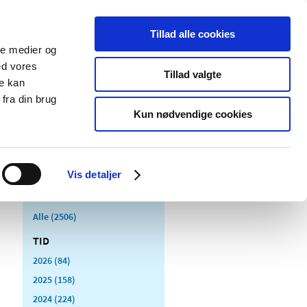
Tillad alle cookies
ale medier og
Udgivelser
Cookies
ed vores
Tillad valgte
re kan
dicinsk
Særlige
fra din brug
styr
produktområder
Kun nødvendige cookies
Vis detaljer
Alle (2506)
TID
2026 (84)
2025 (158)
2024 (224)