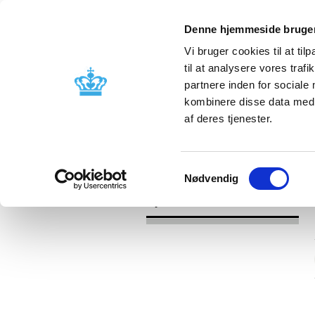
Denne hjemmeside bruger
Vi bruger cookies til at til
til at analysere vores tra
partnere inden for sociale
Godkendelse og
Bivirkninger
kombinere disse data med a
kontrol
produktinfo
af deres tjenester.
/
Nyheder
2016
Samtykkevalg
Nødvendig
Nyheder