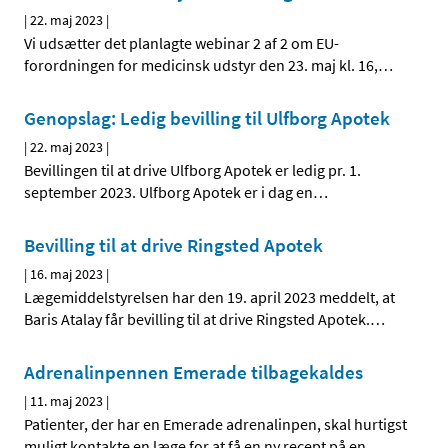
|
22. maj 2023
|
Vi udsætter det planlagte webinar 2 af 2 om EU-
forordningen for medicinsk udstyr den 23. maj kl. 16,
…
Genopslag: Ledig bevilling til Ulfborg Apotek
|
22. maj 2023
|
Bevillingen til at drive Ulfborg Apotek er ledig pr. 1.
september 2023. Ulfborg Apotek er i dag en
…
Bevilling til at drive Ringsted Apotek
|
16. maj 2023
|
Lægemiddelstyrelsen har den 19. april 2023 meddelt, at
Baris Atalay får bevilling til at drive Ringsted Apotek.
…
Adrenalinpennen Emerade tilbagekaldes
|
11. maj 2023
|
Patienter, der har en Emerade adrenalinpen, skal hurtigst
muligt kontakte en læge for at få en ny recept på en
…