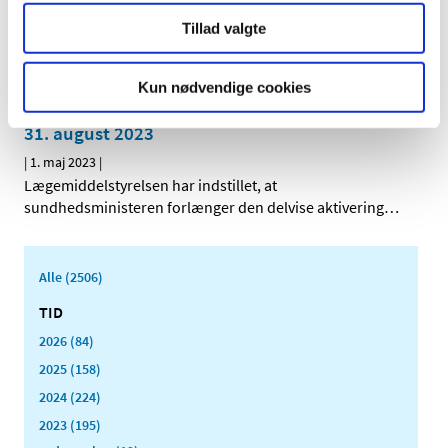
Lægemiddelstyrelsen har mandag tekniske problemer
Tillad valgte
med opdatering af medicinpriser.dk. De priser,
…
Sundhedsministeren har aktiveret det
Kun nødvendige cookies
statslige lægemiddelberedskab delvist til den
31. august 2023
|
1. maj 2023
|
Lægemiddelstyrelsen har indstillet, at
sundhedsministeren forlænger den delvise aktivering
…
Alle (2506)
TID
2026 (84)
2025 (158)
2024 (224)
2023 (195)