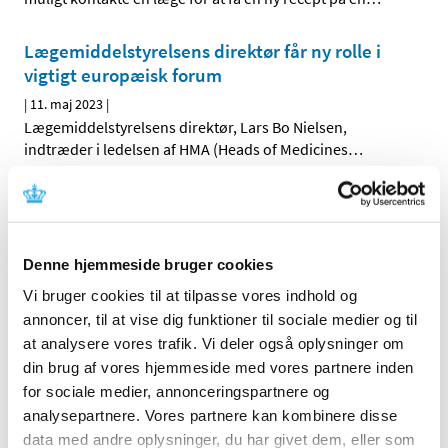
Lægemiddelstyrelsens direktør får ny rolle i
vigtigt europæisk forum
|
11. maj 2023
|
Lægemiddelstyrelsens direktør, Lars Bo Nielsen,
indtræder i ledelsen af HMA (Heads of Medicines
…
Deltag i webinar del 2 om EU-forordningen for
medicinsk udstyr
|
9. maj 2023
|
Denne hjemmeside bruger cookies
Få en bedre forståelse af regler og forpligtelser i EU-
Vi bruger cookies til at tilpasse vores indhold og
forordningen for medicinsk udstyr og medicinsk udstyr
…
annoncer, til at vise dig funktioner til sociale medier og til
at analysere vores trafik. Vi deler også oplysninger om
Covid-19-vacciners sikkerhed vurderes
din brug af vores hjemmeside med vores partnere inden
fortløbende
for sociale medier, annonceringspartnere og
|
3. maj 2023
|
analysepartnere. Vores partnere kan kombinere disse
Den Europæiske Bivirkningskomité (PRAC) offentliggør
data med andre oplysninger, du har givet dem, eller som