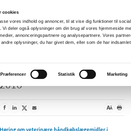
 cookies
passe vores indhold og annoncer, til at vise dig funktioner til soci
Nyheder
Om os
Kontakt
fik. Vi deler også oplysninger om din brug af vores hjemmeside m
 medier, annonceringspartnere og analysepartnere. Vores partne
 og
Tilskud og
Apoteker og salg af
Me
ndre oplysninger, du har givet dem, eller som de har indsamlet 
rmation
priser
medicin
ud
Præferencer
Statistik
Marketing
2016
Høring om veterinære håndkøbslægemidler i