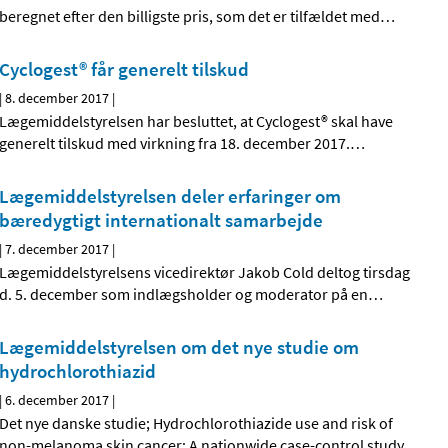
beregnet efter den billigste pris, som det er tilfældet med
…
Cyclogest® får generelt tilskud
|
8. december 2017
|
Lægemiddelstyrelsen har besluttet, at Cyclogest® skal have
generelt tilskud med virkning fra 18. december 2017.
…
Lægemiddelstyrelsen deler erfaringer om
bæredygtigt internationalt samarbejde
|
7. december 2017
|
Lægemiddelstyrelsens vicedirektør Jakob Cold deltog tirsdag
d. 5. december som indlægsholder og moderator på en
…
Lægemiddelstyrelsen om det nye studie om
hydrochlorothiazid
|
6. december 2017
|
Det nye danske studie; Hydrochlorothiazide use and risk of
non-melanoma skin cancer: A nationwide case-control study
…