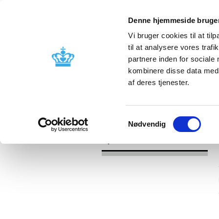
Denne hjemmeside bruger
Vi bruger cookies til at til
til at analysere vores tra
partnere inden for sociale
Godkendelse og
Bivirkninger
kombinere disse data med a
kontrol
produktinfo
af deres tjenester.
/
Nyheder
2016
Samtykkevalg
Nødvendig
Nyheder