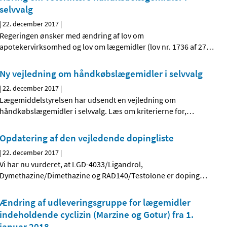
selvvalg
|
22. december 2017
|
Regeringen ønsker med ændring af lov om
apotekervirksomhed og lov om lægemidler (lov nr. 1736 af 27
…
Ny vejledning om håndkøbslægemidler i selvvalg
|
22. december 2017
|
Lægemiddelstyrelsen har udsendt en vejledning om
håndkøbslægemidler i selvvalg. Læs om kriterierne for,
…
Opdatering af den vejledende dopingliste
|
22. december 2017
|
Vi har nu vurderet, at LGD-4033/Ligandrol,
Dymethazine/Dimethazine og RAD140/Testolone er doping
…
Ændring af udleveringsgruppe for lægemidler
indeholdende cyclizin (Marzine og Gotur) fra 1.
januar 2018