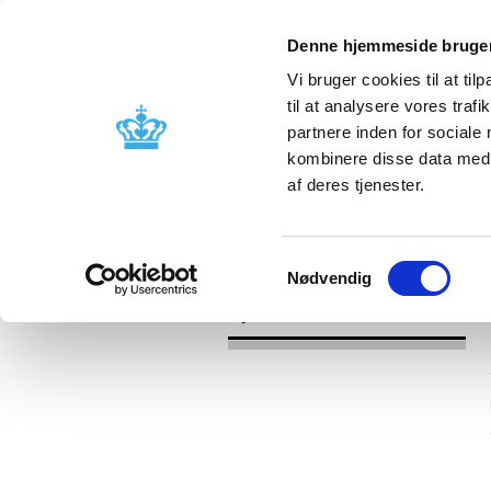
Denne hjemmeside bruger
Vi bruger cookies til at til
til at analysere vores tra
partnere inden for sociale
Godkendelse og
Bivirkninger
kombinere disse data med a
kontrol
produktinfo
af deres tjenester.
/
Nyheder
2016
Samtykkevalg
Nødvendig
Nyheder