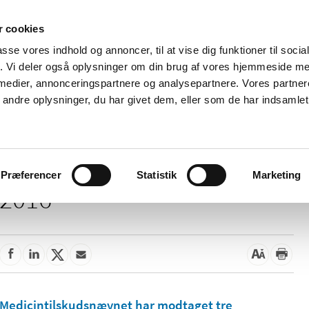
 cookies
passe vores indhold og annoncer, til at vise dig funktioner til soci
Nyheder
Om os
Kontakt
fik. Vi deler også oplysninger om din brug af vores hjemmeside m
 medier, annonceringspartnere og analysepartnere. Vores partne
 og
Tilskud og
Apoteker og salg af
Me
ndre oplysninger, du har givet dem, eller som de har indsamlet 
rmation
priser
medicin
ud
Præferencer
Statistik
Marketing
2016
Medicintilskudsnævnet har modtaget tre