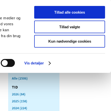
Tillad alle cookies
ale medier og
Udgivelser
Cookies
ed vores
Tillad valgte
re kan
dicinsk
Særlige
fra din brug
styr
produktområder
Kun nødvendige cookies
Vis detaljer
Alle (2506)
TID
2026 (84)
2025 (158)
2024 (224)