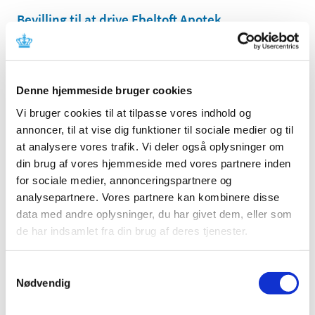
Bevilling til at drive Ebeltoft Apotek
|
11. august 2020
|
Lægemiddelstyrelsen har den 3. august 2020 meddelt at
Ulrik Hjelme får bevilling til at drive Ebeltoft Apotek.
Denne hjemmeside bruger cookies
Ledig bevilling til Helsingør Stengades Apotek
Vi bruger cookies til at tilpasse vores indhold og
|
10. august 2020
|
annoncer, til at vise dig funktioner til sociale medier og til
Bevillingen til at drive Helsingør Stengades Apotek er
at analysere vores trafik. Vi deler også oplysninger om
ledig pr. 1. januar 2021.
din brug af vores hjemmeside med vores partnere inden
for sociale medier, annonceringspartnere og
Ledig bevilling til Dalgas Boulevard Apotek
analysepartnere. Vores partnere kan kombinere disse
data med andre oplysninger, du har givet dem, eller som
|
10. august 2020
|
de har indsamlet fra din brug af deres tjenester.
Bevillingen til at drive Dalgas Boulevard Apotek er ledig
pr. 1. maj 2021.
Samtykkevalg
Nødvendig
Forsyningsvanskeligheder for Mydriacyl,
Cyclogyl, Efient, Kemadrin, Abboticin, Indivina,