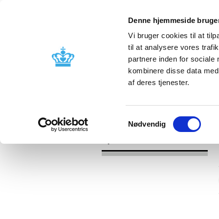
Denne hjemmeside bruger
Vi bruger cookies til at til
til at analysere vores tra
partnere inden for sociale
Godkendelse og
Bivirkninger
kombinere disse data med a
kontrol
produktinfo
af deres tjenester.
/
Nyheder
2016
Samtykkevalg
Nødvendig
Nyheder