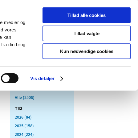
Tillad alle cookies
ale medier og
Udgivelser
Cookies
ed vores
Tillad valgte
re kan
dicinsk
Særlige
fra din brug
styr
produktområder
Kun nødvendige cookies
Vis detaljer
Alle (2506)
TID
2026 (84)
2025 (158)
2024 (224)