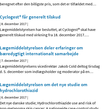
beregnet efter den billigste pris, som det er tilfældet med
…
Cyclogest® får generelt tilskud
|
8. december 2017
|
Lægemiddelstyrelsen har besluttet, at Cyclogest® skal have
generelt tilskud med virkning fra 18. december 2017.
…
Lægemiddelstyrelsen deler erfaringer om
bæredygtigt internationalt samarbejde
|
7. december 2017
|
Lægemiddelstyrelsens vicedirektør Jakob Cold deltog tirsdag
d. 5. december som indlægsholder og moderator på en
…
Lægemiddelstyrelsen om det nye studie om
hydrochlorothiazid
|
6. december 2017
|
Det nye danske studie; Hydrochlorothiazide use and risk of
non-melanoma skin cancer: A nationwide case-control study
…