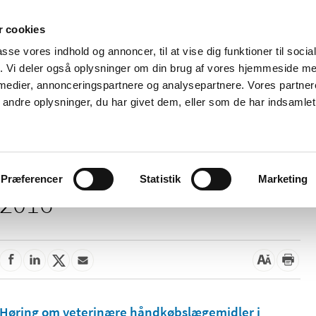
 cookies
passe vores indhold og annoncer, til at vise dig funktioner til soci
Nyheder
Om os
Kontakt
fik. Vi deler også oplysninger om din brug af vores hjemmeside m
 medier, annonceringspartnere og analysepartnere. Vores partne
 og
Tilskud og
Apoteker og salg af
Me
ndre oplysninger, du har givet dem, eller som de har indsamlet 
rmation
priser
medicin
ud
Præferencer
Statistik
Marketing
2016
Høring om veterinære håndkøbslægemidler i