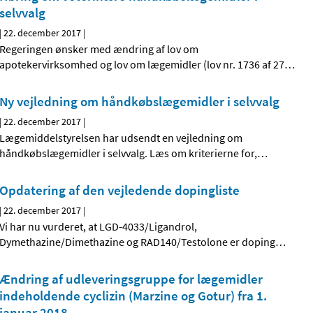
selvvalg
|
22. december 2017
|
Regeringen ønsker med ændring af lov om
apotekervirksomhed og lov om lægemidler (lov nr. 1736 af 27
…
Ny vejledning om håndkøbslægemidler i selvvalg
|
22. december 2017
|
Lægemiddelstyrelsen har udsendt en vejledning om
håndkøbslægemidler i selvvalg. Læs om kriterierne for,
…
Opdatering af den vejledende dopingliste
|
22. december 2017
|
Vi har nu vurderet, at LGD-4033/Ligandrol,
Dymethazine/Dimethazine og RAD140/Testolone er doping
…
Ændring af udleveringsgruppe for lægemidler
indeholdende cyclizin (Marzine og Gotur) fra 1.
januar 2018