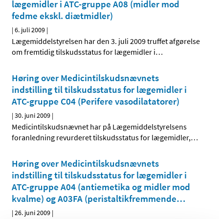
lægemidler i ATC-gruppe A08 (midler mod
fedme ekskl. diætmidler)
|
6. juli 2009
|
Lægemiddelstyrelsen har den 3. juli 2009 truffet afgørelse
om fremtidig tilskudsstatus for lægemidler i
…
Høring over Medicintilskudsnævnets
indstilling til tilskudsstatus for lægemidler i
ATC-gruppe C04 (Perifere vasodilatatorer)
|
30. juni 2009
|
Medicintilskudsnævnet har på Lægemiddelstyrelsens
foranledning revurderet tilskudsstatus for lægemidler,
…
Høring over Medicintilskudsnævnets
indstilling til tilskudsstatus for lægemidler i
ATC-gruppe A04 (antiemetika og midler mod
kvalme) og A03FA (peristaltik­fremmende
…
|
26. juni 2009
|