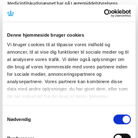
Medicintilskudsnævnet har på Lægemiddelstyrelsens
foranledning revurderet tilskudsstatus for lægemidler,
…
Ændring af tilskud til hjerte-karmedicin pr. 13.
juli 2009
Denne hjemmeside bruger cookies
|
9. juni 2009
|
Vi bruger cookies til at tilpasse vores indhold og
Medicintilskudsnævnet og Lægemiddelstyrelsen har
annoncer, til at vise dig funktioner til sociale medier og til
gennemgået lægemidler til behandling af
…
at analysere vores trafik. Vi deler også oplysninger om
din brug af vores hjemmeside med vores partnere inden
Tilskudsstatus for lægemidler i ATC-gruppe
for sociale medier, annonceringspartnere og
A06 og A02AA04, laksantia: Høringssvar på
analysepartnere. Vores partnere kan kombinere disse
Medicintilskudsnævnets indstilling
data med andre oplysninger, du har givet dem, eller som
de har indsamlet fra din brug af deres tjenester.
|
3. juni 2009
|
Medicintilskudsnævnets indstilling vedrørende fremtidig
tilskudsstatus for laksantia (ATC-grupper A06 og
…
Samtykkevalg
Nødvendig
Tilskudsstatus for lægemidler i ATC-gruppe
A08, fedmemidler ekskl. diætmidler: