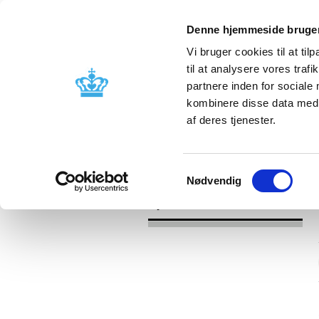
Denne hjemmeside bruger
Vi bruger cookies til at til
til at analysere vores tra
partnere inden for sociale
Godkendelse og
Bivirkninger
kombinere disse data med a
kontrol
produktinfo
af deres tjenester.
/
Nyheder
2016
Samtykkevalg
Nødvendig
Nyheder