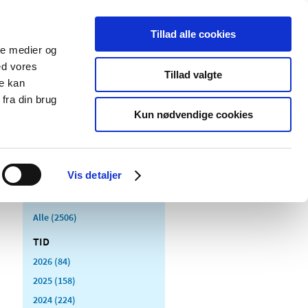
Tillad alle cookies
ale medier og
Udgivelser
Cookies
ed vores
Tillad valgte
re kan
dicinsk
Særlige
fra din brug
styr
produktområder
Kun nødvendige cookies
Vis detaljer
Alle (2506)
TID
2026 (84)
2025 (158)
2024 (224)