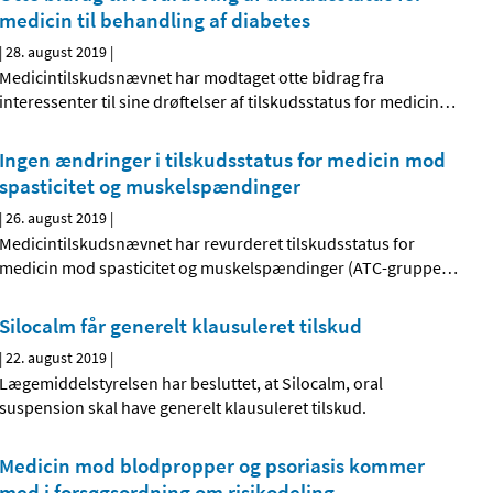
medicin til behandling af diabetes
|
28. august 2019
|
Medicintilskudsnævnet har modtaget otte bidrag fra
interessenter til sine drøftelser af tilskudsstatus for medicin
…
Ingen ændringer i tilskudsstatus for medicin mod
spasticitet og muskelspændinger
|
26. august 2019
|
Medicintilskudsnævnet har revurderet tilskudsstatus for
medicin mod spasticitet og muskelspændinger (ATC-gruppe
…
Silocalm får generelt klausuleret tilskud
|
22. august 2019
|
Lægemiddelstyrelsen har besluttet, at Silocalm, oral
suspension skal have generelt klausuleret tilskud.
Medicin mod blodpropper og psoriasis kommer
med i forsøgsordning om risikodeling