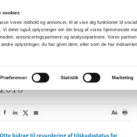
 cookies
passe vores indhold og annoncer, til at vise dig funktioner til soci
Nyheder
Om os
Kontakt
fik. Vi deler også oplysninger om din brug af vores hjemmeside m
 medier, annonceringspartnere og analysepartnere. Vores partne
 og
Tilskud og
Apoteker og salg af
Me
ndre oplysninger, du har givet dem, eller som de har indsamlet 
rmation
priser
medicin
ud
Præferencer
Statistik
Marketing
2016
Otte bidrag til revurdering af tilskudsstatus for