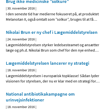
Brug ikke medicinske ”solkure”
|
30. november 2016
|
I den seneste tid har medierne fokuseret på, at produktet
Melanotan II, også omtalt som ”solkur”, bruges til at få
…
Nikolai Brun er ny chef i Lægemiddelstyrelsen
|
24. november 2016
|
Lægemiddelstyrelsen styrker ledelsesteamet og ansætter
læge og ph.d. Nikolai Brun som chef for den nye enhed
…
Lægemiddelstyrelsen lancerer ny strategi
|
18. november 2016
|
Lægemiddelstyrelsen i europæisk topklasse! Sådan lyder
visionen for styrelsen, der nu er klar med en strategi for
…
National antibiotikakampagne om
urinvejsinfektioner
|
18. november 2016
|