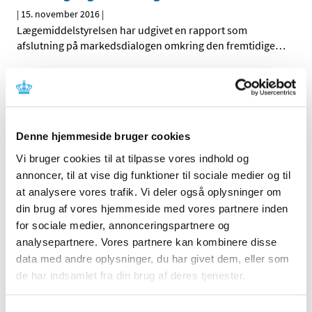
|
15. november 2016
|
Lægemiddelstyrelsen har udgivet en rapport som
afslutning på markedsdialogen omkring den fremtidige
…
Forfalskede certifikater om god
fremstillingspraksis i omløb
|
4. november 2016
|
Lægemiddelstyrelsen indskærper over for de danske
Denne hjemmeside bruger cookies
lægemiddelvirksomheder, at de altid skal kontrollere
…
Vi bruger cookies til at tilpasse vores indhold og
annoncer, til at vise dig funktioner til sociale medier og til
Endelig indstilling til tilskudsstatus for
at analysere vores trafik. Vi deler også oplysninger om
medicin mod Parkinsons sygdom
din brug af vores hjemmeside med vores partnere inden
|
4. november 2016
|
for sociale medier, annonceringspartnere og
Medicintilskudsnævnet har revurderet tilskudsstatus for
analysepartnere. Vores partnere kan kombinere disse
medicin mod Parkinson sygdom (ATC-gruppe N04) og
…
data med andre oplysninger, du har givet dem, eller som
de har indsamlet fra din brug af deres tjenester.
Symbicort inhalationsspray® får generelt
tilskud