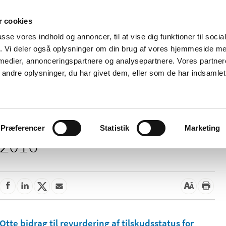
 cookies
passe vores indhold og annoncer, til at vise dig funktioner til soci
Nyheder
Om os
Kontakt
fik. Vi deler også oplysninger om din brug af vores hjemmeside m
 medier, annonceringspartnere og analysepartnere. Vores partne
 og
Tilskud og
Apoteker og salg af
Me
ndre oplysninger, du har givet dem, eller som de har indsamlet 
rmation
priser
medicin
ud
Præferencer
Statistik
Marketing
2016
Otte bidrag til revurdering af tilskudsstatus for