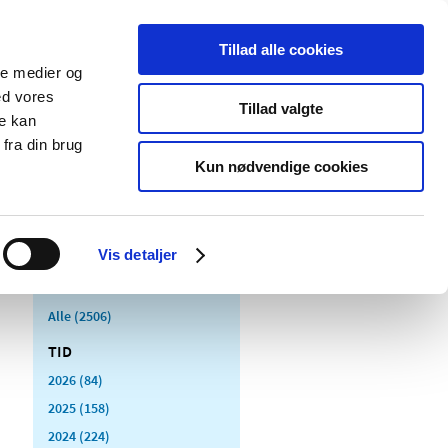
Tillad alle cookies
ale medier og
Udgivelser
Cookies
ed vores
Tillad valgte
re kan
dicinsk
Særlige
fra din brug
styr
produktområder
Kun nødvendige cookies
Vis detaljer
Alle (2506)
TID
2026 (84)
2025 (158)
2024 (224)