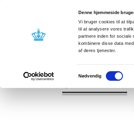
Denne hjemmeside bruger
Vi bruger cookies til at til
til at analysere vores tra
partnere inden for sociale
Godkendelse og
Bivirkninger
kombinere disse data med a
kontrol
produktinfo
af deres tjenester.
/
Nyheder
2016
Samtykkevalg
Nødvendig
Nyheder