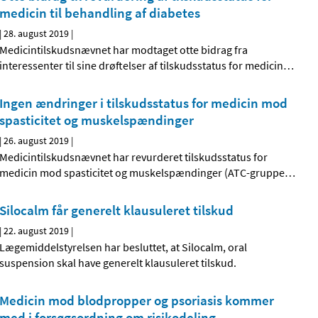
medicin til behandling af diabetes
|
28. august 2019
|
Medicintilskudsnævnet har modtaget otte bidrag fra
interessenter til sine drøftelser af tilskudsstatus for medicin
…
Ingen ændringer i tilskudsstatus for medicin mod
spasticitet og muskelspændinger
|
26. august 2019
|
Medicintilskudsnævnet har revurderet tilskudsstatus for
medicin mod spasticitet og muskelspændinger (ATC-gruppe
…
Silocalm får generelt klausuleret tilskud
|
22. august 2019
|
Lægemiddelstyrelsen har besluttet, at Silocalm, oral
suspension skal have generelt klausuleret tilskud.
Medicin mod blodpropper og psoriasis kommer
med i forsøgsordning om risikodeling