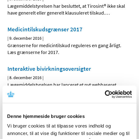
Lægemiddelstyrelsen har besluttet, at Tirosint® ikke skal
have generelt eller generelt klausuleret tilskud.
…
Medicintilskudsgrænser 2017
|
9. december 2016
|
Grænserne for medicintilskud reguleres en gang årligt.
Læs grænserne for 2017.
Interaktive bivirkningsoversigter
|
8. december 2016
|
Lægemiddelstyrelsen har lanceret et nyt webbaseret
redskab, der giver forskere og andre interesserede
…
Høringssvar om tilskudsstatus for medicin
mod migræne og medicin i andre dele af ATC-
Denne hjemmeside bruger cookies
gruppe N
Vi bruger cookies til at tilpasse vores indhold og
|
8. december 2016
|
annoncer, til at vise dig funktioner til sociale medier og til