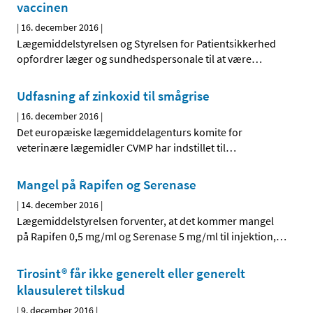
vaccinen
|
16. december 2016
|
Lægemiddelstyrelsen og Styrelsen for Patientsikkerhed
opfordrer læger og sundhedspersonale til at være
…
Udfasning af zinkoxid til smågrise
|
16. december 2016
|
Det europæiske lægemiddelagenturs komite for
veterinære lægemidler CVMP har indstillet til
…
Mangel på Rapifen og Serenase
|
14. december 2016
|
Lægemiddelstyrelsen forventer, at det kommer mangel
på Rapifen 0,5 mg/ml og Serenase 5 mg/ml til injektion,
…
Tirosint® får ikke generelt eller generelt
klausuleret tilskud
|
9. december 2016
|