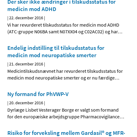
Der sker ikke ændringer i tilskudsstatus for
medicin mod ADHD
|
22. december 2016
|
Vi har revurderet tilskudsstatus for medicin mod ADHD
(ATC-gruppe N06BA samt N07XX04 og C02AC02) og har
…
Endelig indstilling til tilskudsstatus for
medicin mod neuropatiske smerter
|
21. december 2016
|
Medicintilskudsnævnet har revurderet tilskudsstatus for
medicin mod neuropatiske smerter og er nu færdige
…
Ny formand for PhVWP-V
|
20. december 2016
|
Dyrlæge Lisbet Vesterager Borge er valgt som formand
for den europæiske arbejdsgruppe Pharmacovigilance
…
Risiko for forveksling mellem Gardasil® og MFR-