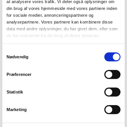
Medicintilskudsnævnets forslag til fremtidig
at analysere vores trafik. Vi deler også oplysninger om
tilskudsstatus for medicin i nogle undergrupper i
…
din brug af vores hjemmeside med vores partnere inden
for sociale medier, annonceringspartnere og
Udfasning af NeeS som format ved ansøgning
analysepartnere. Vores partnere kan kombinere disse
om markedsføringstilladelse til lægemidler
data med andre oplysninger, du har givet dem, eller som
de har indsamlet fra din brug af deres tjenester.
|
6. december 2016
|
På baggrund af et stigende antal forespørgsler ønsker
Lægemiddelstyrelsen at fremhæve planen for afvikling
…
Samtykkevalg
Nødvendig
Sådan virker HPV-vaccinen
|
2. december 2016
|
Præferencer
Lægemiddelstyrelsen har lavet en ny lille videografik om
HPV-vaccinens effekt.
Statistik
Konkretisering af samarbejdet med Mexico
|
1. december 2016
|
Marketing
Lægemiddelstyrelsens direktør Thomas Senderovitz har
netop afsluttet et vellykket besøg hos den mexicanske
…