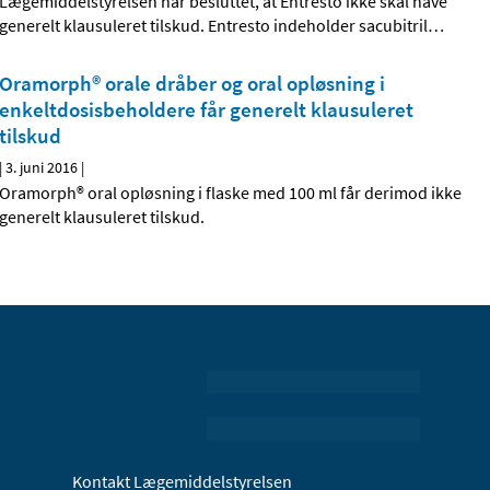
Lægemiddelstyrelsen har besluttet, at Entresto ikke skal have
generelt klausuleret tilskud. Entresto indeholder sacubitril
…
Oramorph® orale dråber og oral opløsning i
enkeltdosisbeholdere får generelt klausuleret
tilskud
|
3. juni 2016
|
Oramorph® oral opløsning i flaske med 100 ml får derimod ikke
generelt klausuleret tilskud.
Kontakt Lægemiddelstyrelsen