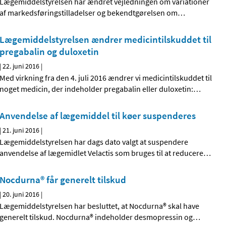
Lægemiddelstyrelsen har ændret vejledningen om variationer
af markedsføringstilladelser og bekendtgørelsen om
…
Lægemiddelstyrelsen ændrer medicintilskuddet til
pregabalin og duloxetin
|
22. juni 2016
|
Med virkning fra den 4. juli 2016 ændrer vi medicintilskuddet til
noget medicin, der indeholder pregabalin eller duloxetin:
…
Anvendelse af lægemiddel til køer suspenderes
|
21. juni 2016
|
Lægemiddelstyrelsen har dags dato valgt at suspendere
anvendelse af lægemidlet Velactis som bruges til at reducere
…
Nocdurna® får generelt tilskud
|
20. juni 2016
|
Lægemiddelstyrelsen har besluttet, at Nocdurna® skal have
generelt tilskud. Nocdurna® indeholder desmopressin og
…