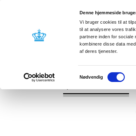
Denne hjemmeside bruger
Vi bruger cookies til at til
til at analysere vores tra
partnere inden for sociale
Godkendelse og
Bivirkninger
kombinere disse data med a
kontrol
produktinfo
af deres tjenester.
/
Nyheder
2016
Samtykkevalg
Nødvendig
Nyheder