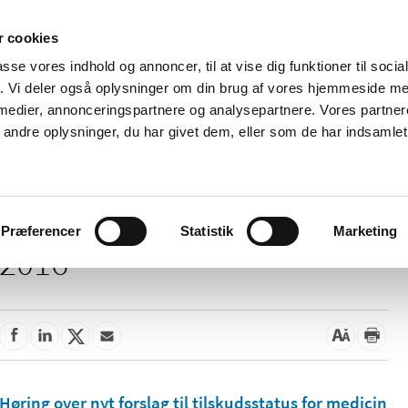
 cookies
passe vores indhold og annoncer, til at vise dig funktioner til soci
Nyheder
Om os
Kontakt
fik. Vi deler også oplysninger om din brug af vores hjemmeside m
 medier, annonceringspartnere og analysepartnere. Vores partne
 og
Tilskud og
Apoteker og salg af
Me
ndre oplysninger, du har givet dem, eller som de har indsamlet 
rmation
priser
medicin
ud
Præferencer
Statistik
Marketing
2016
Høring over nyt forslag til tilskudsstatus for medicin