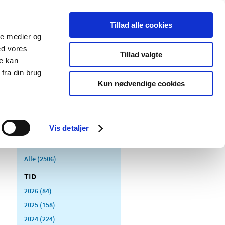
Tillad alle cookies
ale medier og
Udgivelser
Cookies
ed vores
Tillad valgte
re kan
dicinsk
Særlige
fra din brug
styr
produktområder
Kun nødvendige cookies
Vis detaljer
Alle (2506)
TID
2026 (84)
2025 (158)
2024 (224)