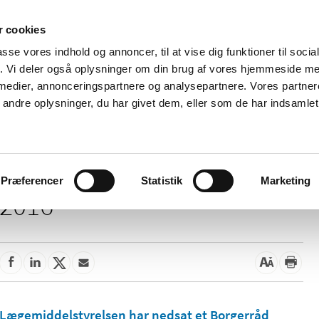
 cookies
passe vores indhold og annoncer, til at vise dig funktioner til soci
Nyheder
Om os
Kontakt
fik. Vi deler også oplysninger om din brug af vores hjemmeside m
 medier, annonceringspartnere og analysepartnere. Vores partne
 og
Tilskud og
Apoteker og salg af
Me
ndre oplysninger, du har givet dem, eller som de har indsamlet 
rmation
priser
medicin
ud
Præferencer
Statistik
Marketing
2016
Lægemiddelstyrelsen har nedsat et Borgerråd