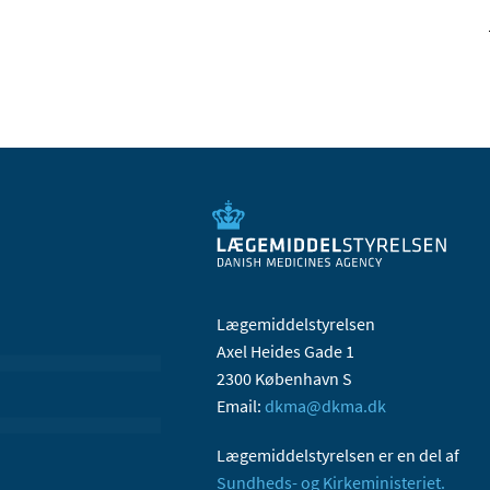
Lægemiddelstyrelsen
Axel Heides Gade 1
2300 København S
Email:
dkma@dkma.dk
Lægemiddelstyrelsen er en del af
Sundheds- og Kirkeministeriet.