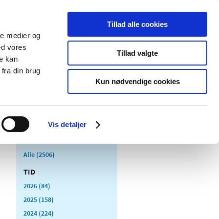
Tillad alle cookies
ale medier og
Udgivelser
Cookies
ed vores
Tillad valgte
re kan
dicinsk
Særlige
fra din brug
styr
produktområder
Kun nødvendige cookies
Vis detaljer
Alle (2506)
TID
2026 (84)
2025 (158)
2024 (224)