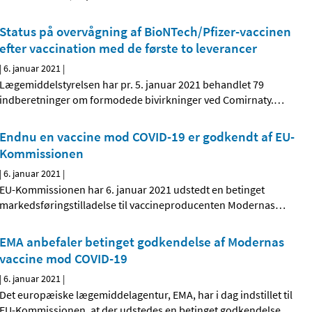
Status på overvågning af BioNTech/Pfizer-vaccinen
efter vaccination med de første to leverancer
|
6. januar 2021
|
Lægemiddelstyrelsen har pr. 5. januar 2021 behandlet 79
indberetninger om formodede bivirkninger ved Comirnaty.
…
Endnu en vaccine mod COVID-19 er godkendt af EU-
Kommissionen
|
6. januar 2021
|
EU-Kommissionen har 6. januar 2021 udstedt en betinget
markedsføringstilladelse til vaccineproducenten Modernas
…
EMA anbefaler betinget godkendelse af Modernas
vaccine mod COVID-19
|
6. januar 2021
|
Det europæiske lægemiddelagentur, EMA, har i dag indstillet til
EU-Kommissionen, at der udstedes en betinget godkendelse
…