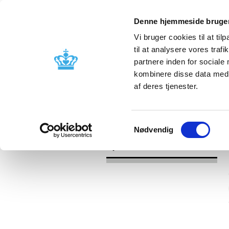
Denne hjemmeside bruger
Vi bruger cookies til at til
til at analysere vores tra
partnere inden for sociale
Godkendelse og
Bivirkninger
kombinere disse data med a
kontrol
produktinfo
af deres tjenester.
/
Nyheder
2016
Samtykkevalg
Nødvendig
Nyheder