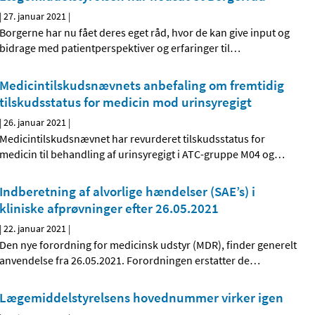
|
27. januar 2021
|
Borgerne har nu fået deres eget råd, hvor de kan give input og
bidrage med patientperspektiver og erfaringer til
…
Medicintilskudsnævnets anbefaling om fremtidig
tilskudsstatus for medicin mod urinsyregigt
|
26. januar 2021
|
Medicintilskudsnævnet har revurderet tilskudsstatus for
medicin til behandling af urinsyregigt i ATC-gruppe M04 og
…
Indberetning af alvorlige hændelser (SAE’s) i
kliniske afprøvninger efter 26.05.2021
|
22. januar 2021
|
Den nye forordning for medicinsk udstyr (MDR), finder generelt
anvendelse fra 26.05.2021. Forordningen erstatter de
…
Lægemiddelstyrelsens hovednummer virker igen