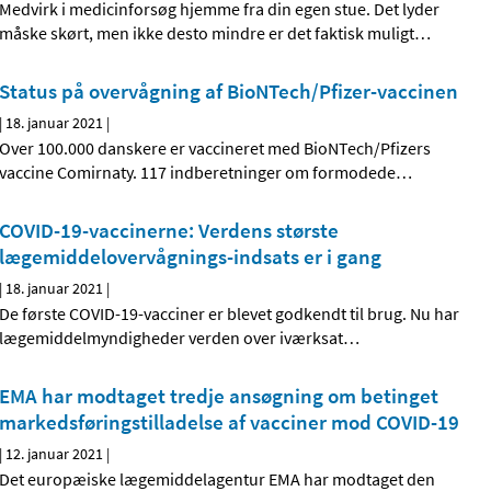
Medvirk i medicinforsøg hjemme fra din egen stue. Det lyder
måske skørt, men ikke desto mindre er det faktisk muligt
…
Status på overvågning af BioNTech/Pfizer-vaccinen
|
18. januar 2021
|
Over 100.000 danskere er vaccineret med BioNTech/Pfizers
vaccine Comirnaty. 117 indberetninger om formodede
…
COVID-19-vaccinerne: Verdens største
lægemiddelovervågnings-indsats er i gang
|
18. januar 2021
|
De første COVID-19-vacciner er blevet godkendt til brug. Nu har
lægemiddelmyndigheder verden over iværksat
…
EMA har modtaget tredje ansøgning om betinget
markedsføringstilladelse af vacciner mod COVID-19
|
12. januar 2021
|
Det europæiske lægemiddelagentur EMA har modtaget den