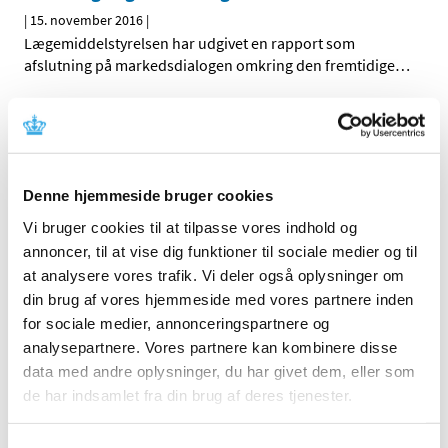
|
15. november 2016
|
Lægemiddelstyrelsen har udgivet en rapport som
afslutning på markedsdialogen omkring den fremtidige
…
Forfalskede certifikater om god
fremstillingspraksis i omløb
|
4. november 2016
|
Lægemiddelstyrelsen indskærper over for de danske
Denne hjemmeside bruger cookies
lægemiddelvirksomheder, at de altid skal kontrollere
…
Vi bruger cookies til at tilpasse vores indhold og
annoncer, til at vise dig funktioner til sociale medier og til
Endelig indstilling til tilskudsstatus for
at analysere vores trafik. Vi deler også oplysninger om
medicin mod Parkinsons sygdom
din brug af vores hjemmeside med vores partnere inden
|
4. november 2016
|
for sociale medier, annonceringspartnere og
Medicintilskudsnævnet har revurderet tilskudsstatus for
analysepartnere. Vores partnere kan kombinere disse
medicin mod Parkinson sygdom (ATC-gruppe N04) og
…
data med andre oplysninger, du har givet dem, eller som
de har indsamlet fra din brug af deres tjenester.
Symbicort inhalationsspray® får generelt
tilskud