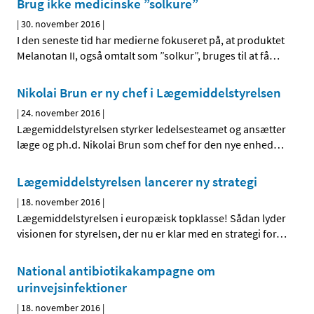
Brug ikke medicinske ”solkure”
|
30. november 2016
|
I den seneste tid har medierne fokuseret på, at produktet
Melanotan II, også omtalt som ”solkur”, bruges til at få
…
Nikolai Brun er ny chef i Lægemiddelstyrelsen
|
24. november 2016
|
Lægemiddelstyrelsen styrker ledelsesteamet og ansætter
læge og ph.d. Nikolai Brun som chef for den nye enhed
…
Lægemiddelstyrelsen lancerer ny strategi
|
18. november 2016
|
Lægemiddelstyrelsen i europæisk topklasse! Sådan lyder
visionen for styrelsen, der nu er klar med en strategi for
…
National antibiotikakampagne om
urinvejsinfektioner
|
18. november 2016
|