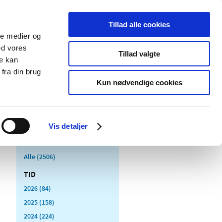
Tillad alle cookies
ale medier og
Udgivelser
Cookies
ed vores
Tillad valgte
re kan
dicinsk
Særlige
fra din brug
styr
produktområder
Kun nødvendige cookies
Vis detaljer
Alle (2506)
TID
2026 (84)
2025 (158)
2024 (224)