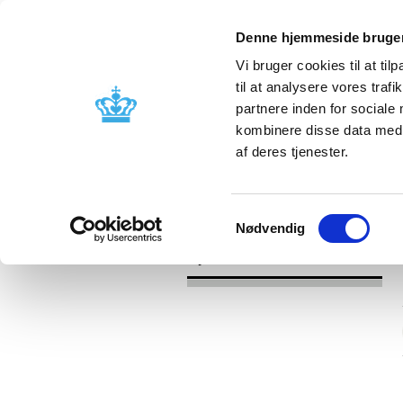
Denne hjemmeside bruger
Vi bruger cookies til at til
til at analysere vores tra
partnere inden for sociale
Godkendelse og
Bivirkninger
kombinere disse data med a
kontrol
produktinfo
af deres tjenester.
/
Nyheder
2016
Samtykkevalg
Nødvendig
Nyheder