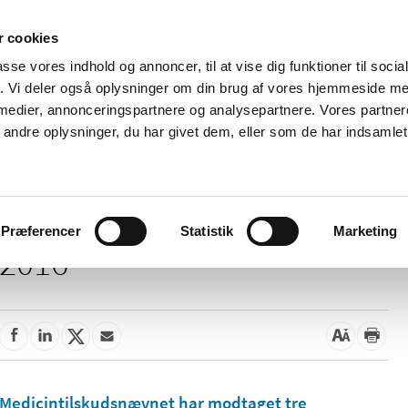
 cookies
passe vores indhold og annoncer, til at vise dig funktioner til soci
Nyheder
Om os
Kontakt
fik. Vi deler også oplysninger om din brug af vores hjemmeside m
 medier, annonceringspartnere og analysepartnere. Vores partne
 og
Tilskud og
Apoteker og salg af
Me
ndre oplysninger, du har givet dem, eller som de har indsamlet 
rmation
priser
medicin
ud
Præferencer
Statistik
Marketing
2016
Medicintilskudsnævnet har modtaget tre