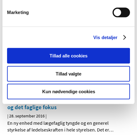
Marketing
Colrefuz® får ikke generelt klausuleret tilskud
|
6. oktober 2016
|
Lægemiddelstyrelsen har besluttet, at Colrefuz® ikke skal
have generelt klausuleret tilskud. Colrefuz® indeholder
…
Vis detaljer
Opium ”NMI”® får ikke generelt eller generelt
Tillad alle cookies
klausuleret tilskud
|
3. oktober 2016
|
Tillad valgte
Lægemiddelstyrelsen har besluttet, at Opium ”NMI”® ikke
skal have generelt eller generelt klausuleret tilskud.
…
Kun nødvendige cookies
Lægemiddelstyrelsen styrker ledelseskraften
og det faglige fokus
|
28. september 2016
|
En ny enhed med lægefaglig tyngde og en generel
styrkelse af ledelseskraften i hele styrelsen. Det er
…