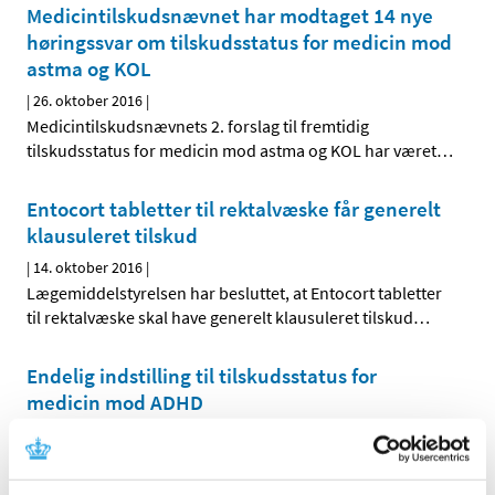
Medicintilskudsnævnet har modtaget 14 nye
høringssvar om tilskudsstatus for medicin mod
astma og KOL
|
26. oktober 2016
|
Medicintilskudsnævnets 2. forslag til fremtidig
tilskudsstatus for medicin mod astma og KOL har været
…
Entocort tabletter til rektalvæske får generelt
klausuleret tilskud
|
14. oktober 2016
|
Lægemiddelstyrelsen har besluttet, at Entocort tabletter
til rektalvæske skal have generelt klausuleret tilskud
…
Endelig indstilling til tilskudsstatus for
medicin mod ADHD
|
14. oktober 2016
|
Medicintilskudsnævnet har revurderet tilskudsstatus for
medicin mod ADHD og er nu færdige med sin indstilling
…