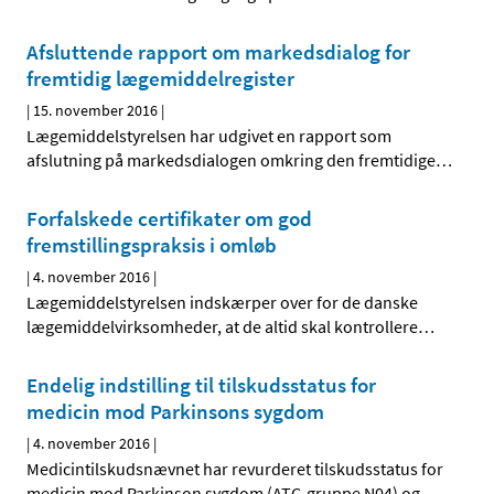
Afsluttende rapport om markedsdialog for
fremtidig lægemiddelregister
|
15. november 2016
|
Lægemiddelstyrelsen har udgivet en rapport som
afslutning på markedsdialogen omkring den fremtidige
…
Forfalskede certifikater om god
fremstillingspraksis i omløb
|
4. november 2016
|
Lægemiddelstyrelsen indskærper over for de danske
lægemiddelvirksomheder, at de altid skal kontrollere
…
Endelig indstilling til tilskudsstatus for
medicin mod Parkinsons sygdom
|
4. november 2016
|
Medicintilskudsnævnet har revurderet tilskudsstatus for
medicin mod Parkinson sygdom (ATC-gruppe N04) og
…