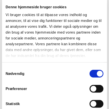
Denne hjemmeside bruger cookies
Høring over nyt forslag til tilskudsstatus for
Vi bruger cookies til at tilpasse vores indhold og
medicin mod migræne
annoncer, til at vise dig funktioner til sociale medier og til
|
12. oktober 2016
|
at analysere vores trafik. Vi deler også oplysninger om
Medicintilskudsnævnet er i gang med at revurdere
din brug af vores hjemmeside med vores partnere inden
tilskudsstatus for medicin mod migræne (ATC-gruppe
…
for sociale medier, annonceringspartnere og
analysepartnere. Vores partnere kan kombinere disse
Nye rapporter om søvnmedicin til børn og
data med andre oplysninger, du har givet dem, eller som
unge
de har indsamlet fra din brug af deres tjenester.
|
11. oktober 2016
|
Lægemiddelstyrelsen udgiver i dag to rapporter. Den ene
Samtykkevalg
omhandler forbruget af melatonin hos 0-17 årige. Den
…
Nødvendig
Eksperter til Den Europæiske Farmakopés
Præferencer
ekspert- og arbejdsgrupper
|
6. oktober 2016
|
En meget stor del af arbejdet med at udarbejde nye
Statistik
monografier til den Europæiske Farmakopé (EDQM)
…