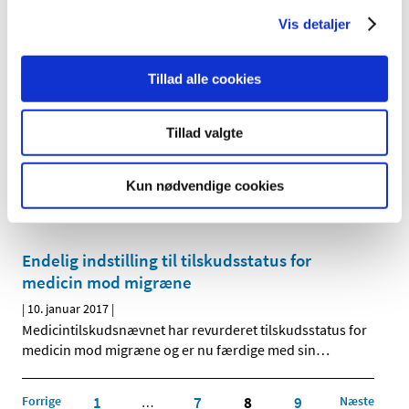
tilskudsklausul
Vis detaljer
|
16. januar 2017
|
Lægemiddelstyrelsen har besluttet, at Vimpat® tabletter
og syrup med virkning fra 30. januar 2017 skal have ny
…
Tillad alle cookies
Endelige indstillinger til tilskudsstatus for
Tillad valgte
medicin i dele af ATC-gruppe N
|
11. januar 2017
|
Kun nødvendige cookies
Medicintilskudsnævnet har revurderet tilskudsstatus for
medicin i nogle undergrupper i ATC-gruppe N.
…
Endelig indstilling til tilskudsstatus for
medicin mod migræne
|
10. januar 2017
|
Medicintilskudsnævnet har revurderet tilskudsstatus for
medicin mod migræne og er nu færdige med sin
…
Forrige
1
7
8
9
Næste
…