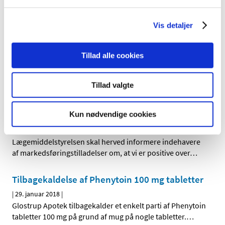
Bevillingen til at drive Ribe Apotek er ledig pr. 1. oktober
2018. Ribe Apotek er beliggende i postnummer 6760.
Vis detaljer
Ledig bevilling til Galten Apotek
|
1. februar 2018
|
Tillad alle cookies
Bevillingen til at drive Galten Apotek er ledig pr. 1. juli
2018. Galten Apotek er beliggende i postnummer 8464.
Tillad valgte
Brexit - skift af referenceland fra
Storbritannien til Danmark
Kun nødvendige cookies
|
1. februar 2018
|
Lægemiddelstyrelsen skal herved informere indehavere
af markedsføringstilladelser om, at vi er positive over
…
Tilbagekaldelse af Phenytoin 100 mg tabletter
|
29. januar 2018
|
Glostrup Apotek tilbagekalder et enkelt parti af Phenytoin
tabletter 100 mg på grund af mug på nogle tabletter.
…