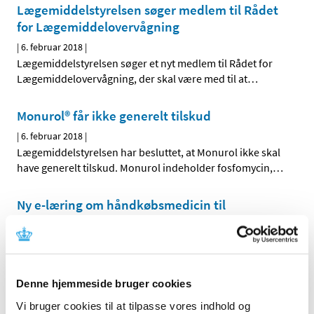
Lægemiddelstyrelsen søger medlem til Rådet
for Lægemiddelovervågning
|
6. februar 2018
|
Lægemiddelstyrelsen søger et nyt medlem til Rådet for
Lægemiddelovervågning, der skal være med til at
…
Monurol® får ikke generelt tilskud
|
6. februar 2018
|
Lægemiddelstyrelsen har besluttet, at Monurol ikke skal
have generelt tilskud. Monurol indeholder fosfomycin,
…
Ny e-læring om håndkøbsmedicin til
detailhandlen
|
5. februar 2018
|
Lægemiddelstyrelsen har opdateret de e-
læringsmoduler, som man skal bruge i forbindelse med
…
Denne hjemmeside bruger cookies
Vi bruger cookies til at tilpasse vores indhold og
Depotformuleret paracetamol trækkes af