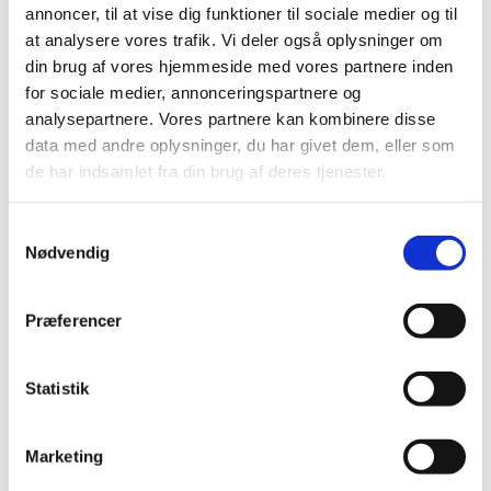
annoncer, til at vise dig funktioner til sociale medier og til
markedet
at analysere vores trafik. Vi deler også oplysninger om
|
5. februar 2018
|
din brug af vores hjemmeside med vores partnere inden
Det europæiske lægemiddelagentur bekræfter nu den
for sociale medier, annonceringspartnere og
tidligere anbefaling om at trække produkter med
…
analysepartnere. Vores partnere kan kombinere disse
data med andre oplysninger, du har givet dem, eller som
Ledig bevilling til Sydhavnsapoteket
de har indsamlet fra din brug af deres tjenester.
|
2. februar 2018
|
Bevillingen til at drive Sydhavnsapoteket er ledig pr. 1.
Samtykkevalg
oktober 2018. Sydhavnsapoteket er beliggende i
…
Nødvendig
Ledig bevilling til Enghave Apotek
Præferencer
|
1. februar 2018
|
Bevillingen til at drive Enghave Apotek er ledig pr. 1.
oktober 2018. Enghave Apotek er beliggende i
…
Statistik
Ledig bevilling til Ribe Apotek
Marketing
|
1. februar 2018
|