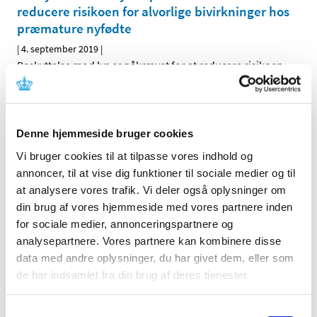
reducere risikoen for alvorlige bivirkninger hos
præmature nyfødte
|
4. september 2019
|
Beskyttelse mod lys er påkrævet for at reducere risikoen
for alvorlige bivirkninger hos præmature nyfødte
DHPC: Blincyto (blinatumomab) - Præcisering
af præmedicinering med dexamethason hos
Denne hjemmeside bruger cookies
pædiatriske patienter.
Vi bruger cookies til at tilpasse vores indhold og
annoncer, til at vise dig funktioner til sociale medier og til
|
4. september 2019
|
Præcisering af præmedicinering med dexamethason hos
at analysere vores trafik. Vi deler også oplysninger om
pædiatriske patienter.
din brug af vores hjemmeside med vores partnere inden
for sociale medier, annonceringspartnere og
DHPC: Fingolimod (Gilenya)
analysepartnere. Vores partnere kan kombinere disse
data med andre oplysninger, du har givet dem, eller som
|
4. september 2019
|
de har indsamlet fra din brug af deres tjenester.
Ny kontraindikation til gravide og fertile kvinder, der ikke
anvender effektiv kontraception.
Samtykkevalg