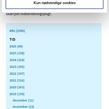
|
2. september 2019
|
Kun nødvendige cookies
HPV-vaccinen sættes på listen over lægemidler med
skærpet indberetningspligt.
Alle (2506)
TID
2026 (84)
2025 (158)
2024 (224)
2023 (195)
2022 (197)
2021 (516)
2020 (263)
2019 (159)
december (11)
november (23)