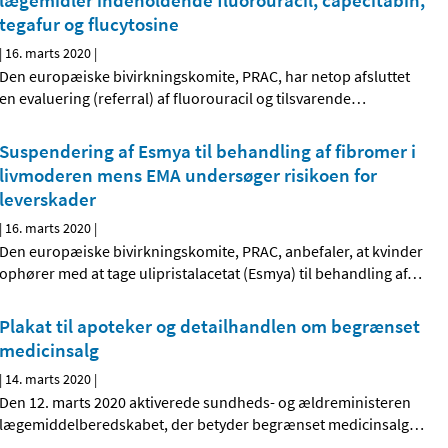
lægemidler indeholdende fluorouracil, capecitabin,
tegafur og flucytosine
|
16. marts 2020
|
Den europæiske bivirkningskomite, PRAC, har netop afsluttet
en evaluering (referral) af fluorouracil og tilsvarende
…
Suspendering af Esmya til behandling af fibromer i
livmoderen mens EMA undersøger risikoen for
leverskader
|
16. marts 2020
|
Den europæiske bivirkningskomite, PRAC, anbefaler, at kvinder
ophører med at tage ulipristalacetat (Esmya) til behandling af
…
Plakat til apoteker og detailhandlen om begrænset
medicinsalg
|
14. marts 2020
|
Den 12. marts 2020 aktiverede sundheds- og ældreministeren
lægemiddelberedskabet, der betyder begrænset medicinsalg
…