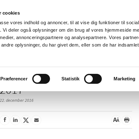
 cookies
passe vores indhold og annoncer, til at vise dig funktioner til soci
Nyheder
Om os
Kontakt
fik. Vi deler også oplysninger om din brug af vores hjemmeside m
 medier, annonceringspartnere og analysepartnere. Vores partne
 og
Tilskud og
Apoteker og salg af
Me
ndre oplysninger, du har givet dem, eller som de har indsamlet 
rmation
priser
medicin
ud
Præferencer
Statistik
Marketing
2017
22. december 2016