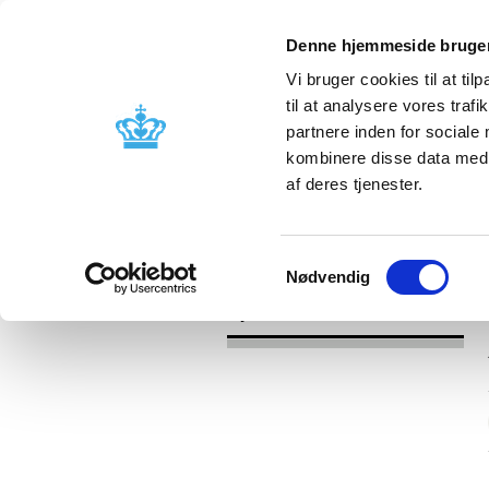
Denne hjemmeside bruger
Vi bruger cookies til at til
til at analysere vores tra
partnere inden for sociale
Godkendelse og
Bivirkninger
kombinere disse data med a
kontrol
produktinfo
af deres tjenester.
/
Nyheder
2017
Samtykkevalg
Nødvendig
Nyheder