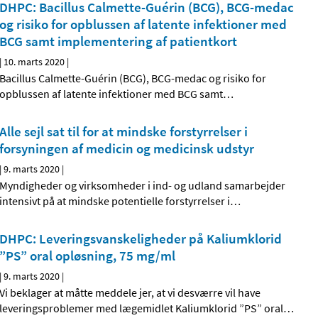
DHPC: Bacillus Calmette-Guérin (BCG), BCG-medac
og risiko for opblussen af latente infektioner med
BCG samt implementering af patientkort
|
10. marts 2020
|
Bacillus Calmette-Guérin (BCG), BCG-medac og risiko for
opblussen af latente infektioner med BCG samt
…
Alle sejl sat til for at mindske forstyrrelser i
forsyningen af medicin og medicinsk udstyr
|
9. marts 2020
|
Myndigheder og virksomheder i ind- og udland samarbejder
intensivt på at mindske potentielle forstyrrelser i
…
DHPC: Leveringsvanskeligheder på Kaliumklorid
”PS” oral opløsning, 75 mg/ml
|
9. marts 2020
|
Vi beklager at måtte meddele jer, at vi desværre vil have
leveringsproblemer med lægemidlet Kaliumklorid ”PS” oral
…