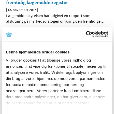
fremtidig lægemiddelregister
|
15. november 2016
|
Lægemiddelstyrelsen har udgivet en rapport som
afslutning på markedsdialogen omkring den fremtidige
…
Forfalskede certifikater om god
fremstillingspraksis i omløb
|
4. november 2016
|
Denne hjemmeside bruger cookies
Lægemiddelstyrelsen indskærper over for de danske
lægemiddelvirksomheder, at de altid skal kontrollere
…
Vi bruger cookies til at tilpasse vores indhold og
annoncer, til at vise dig funktioner til sociale medier og til
at analysere vores trafik. Vi deler også oplysninger om
Endelig indstilling til tilskudsstatus for
din brug af vores hjemmeside med vores partnere inden
medicin mod Parkinsons sygdom
for sociale medier, annonceringspartnere og
|
4. november 2016
|
analysepartnere. Vores partnere kan kombinere disse
Medicintilskudsnævnet har revurderet tilskudsstatus for
data med andre oplysninger, du har givet dem, eller som
medicin mod Parkinson sygdom (ATC-gruppe N04) og
…
de har indsamlet fra din brug af deres tjenester.
Symbicort inhalationsspray® får generelt