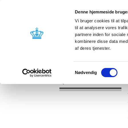
Denne hjemmeside bruger
Vi bruger cookies til at til
til at analysere vores tra
partnere inden for sociale
Godkendelse og
Bivirkninger
kombinere disse data med a
kontrol
produktinfo
af deres tjenester.
/
Nyheder
2017
Samtykkevalg
Nødvendig
Nyheder