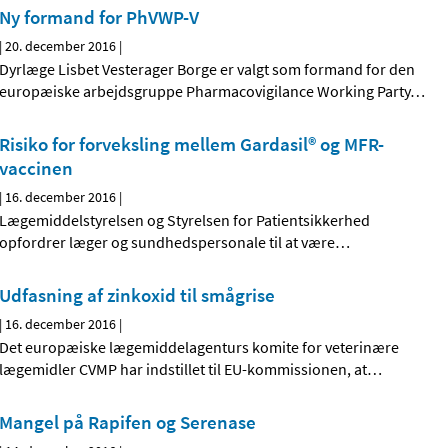
Ny formand for PhVWP-V
|
20. december 2016
|
Dyrlæge Lisbet Vesterager Borge er valgt som formand for den
europæiske arbejdsgruppe Pharmacovigilance Working Party
…
Risiko for forveksling mellem Gardasil® og MFR-
vaccinen
|
16. december 2016
|
Lægemiddelstyrelsen og Styrelsen for Patientsikkerhed
opfordrer læger og sundhedspersonale til at være
…
Udfasning af zinkoxid til smågrise
|
16. december 2016
|
Det europæiske lægemiddelagenturs komite for veterinære
lægemidler CVMP har indstillet til EU-kommissionen, at
…
Mangel på Rapifen og Serenase