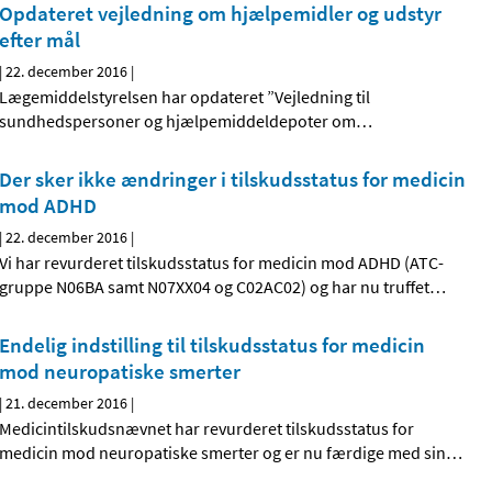
Opdateret vejledning om hjælpemidler og udstyr
efter mål
|
22. december 2016
|
Lægemiddelstyrelsen har opdateret ”Vejledning til
sundhedspersoner og hjælpemiddeldepoter om
…
Der sker ikke ændringer i tilskudsstatus for medicin
mod ADHD
|
22. december 2016
|
Vi har revurderet tilskudsstatus for medicin mod ADHD (ATC-
gruppe N06BA samt N07XX04 og C02AC02) og har nu truffet
…
Endelig indstilling til tilskudsstatus for medicin
mod neuropatiske smerter
|
21. december 2016
|
Medicintilskudsnævnet har revurderet tilskudsstatus for
medicin mod neuropatiske smerter og er nu færdige med sin
…