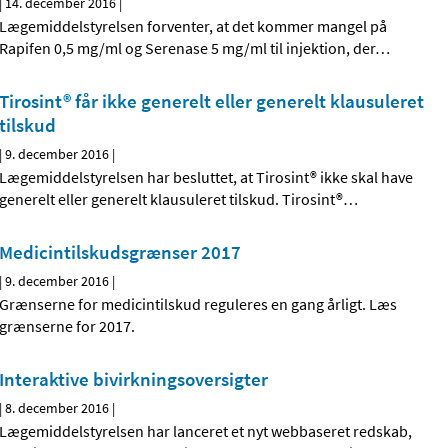
|
14. december 2016
|
Lægemiddelstyrelsen forventer, at det kommer mangel på
Rapifen 0,5 mg/ml og Serenase 5 mg/ml til injektion, der
…
Tirosint® får ikke generelt eller generelt klausuleret
tilskud
|
9. december 2016
|
Lægemiddelstyrelsen har besluttet, at Tirosint® ikke skal have
generelt eller generelt klausuleret tilskud. Tirosint®
…
Medicintilskudsgrænser 2017
|
9. december 2016
|
Grænserne for medicintilskud reguleres en gang årligt. Læs
grænserne for 2017.
Interaktive bivirkningsoversigter
|
8. december 2016
|
Lægemiddelstyrelsen har lanceret et nyt webbaseret redskab,