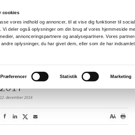
 cookies
passe vores indhold og annoncer, til at vise dig funktioner til soci
Nyheder
Om os
Kontakt
fik. Vi deler også oplysninger om din brug af vores hjemmeside m
 medier, annonceringspartnere og analysepartnere. Vores partne
 og
Tilskud og
Apoteker og salg af
Me
ndre oplysninger, du har givet dem, eller som de har indsamlet 
rmation
priser
medicin
ud
Præferencer
Statistik
Marketing
2017
22. december 2016