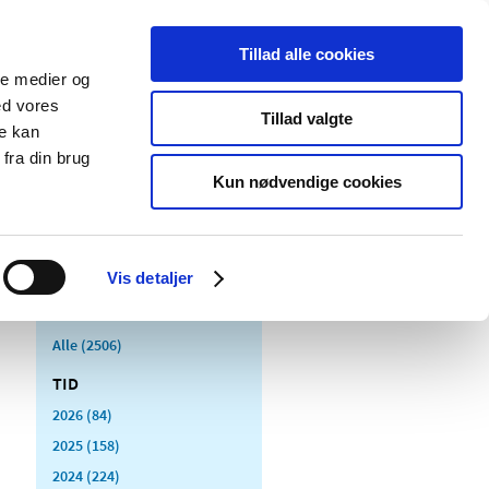
Tillad alle cookies
ale medier og
Udgivelser
Cookies
ed vores
Tillad valgte
re kan
dicinsk
Særlige
fra din brug
styr
produktområder
Kun nødvendige cookies
Vis detaljer
Alle (2506)
TID
2026 (84)
2025 (158)
2024 (224)