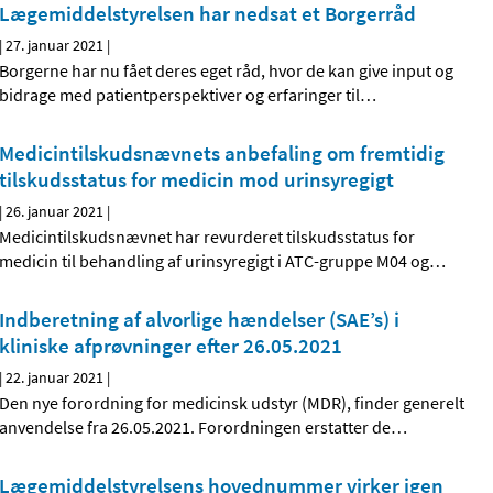
Lægemiddelstyrelsen har nedsat et Borgerråd
|
27. januar 2021
|
Borgerne har nu fået deres eget råd, hvor de kan give input og
bidrage med patientperspektiver og erfaringer til
…
Medicintilskudsnævnets anbefaling om fremtidig
tilskudsstatus for medicin mod urinsyregigt
|
26. januar 2021
|
Medicintilskudsnævnet har revurderet tilskudsstatus for
medicin til behandling af urinsyregigt i ATC-gruppe M04 og
…
Indberetning af alvorlige hændelser (SAE’s) i
kliniske afprøvninger efter 26.05.2021
|
22. januar 2021
|
Den nye forordning for medicinsk udstyr (MDR), finder generelt
anvendelse fra 26.05.2021. Forordningen erstatter de
…
Lægemiddelstyrelsens hovednummer virker igen