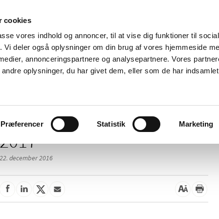
 cookies
passe vores indhold og annoncer, til at vise dig funktioner til soci
Nyheder
Om os
Kontakt
fik. Vi deler også oplysninger om din brug af vores hjemmeside m
 medier, annonceringspartnere og analysepartnere. Vores partne
 og
Tilskud og
Apoteker og salg af
Me
ndre oplysninger, du har givet dem, eller som de har indsamlet 
rmation
priser
medicin
ud
Præferencer
Statistik
Marketing
2017
22. december 2016