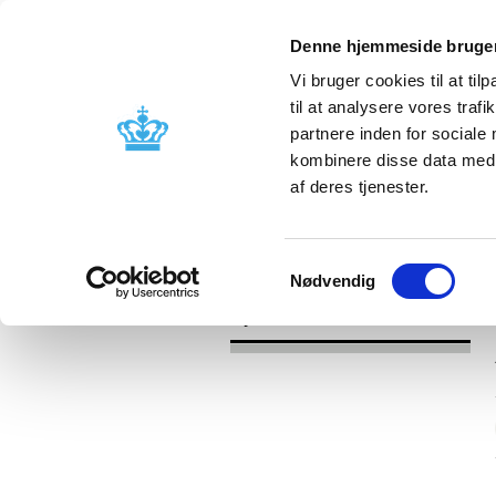
Denne hjemmeside bruger
Vi bruger cookies til at til
til at analysere vores tra
partnere inden for sociale
Godkendelse og
Bivirkninger
kombinere disse data med a
kontrol
produktinfo
af deres tjenester.
/
Nyheder
2017
Samtykkevalg
Nødvendig
Nyheder