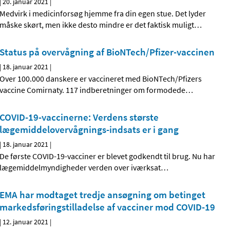
|
20. januar 2021
|
Medvirk i medicinforsøg hjemme fra din egen stue. Det lyder
måske skørt, men ikke desto mindre er det faktisk muligt
…
Status på overvågning af BioNTech/Pfizer-vaccinen
|
18. januar 2021
|
Over 100.000 danskere er vaccineret med BioNTech/Pfizers
vaccine Comirnaty. 117 indberetninger om formodede
…
COVID-19-vaccinerne: Verdens største
lægemiddelovervågnings-indsats er i gang
|
18. januar 2021
|
De første COVID-19-vacciner er blevet godkendt til brug. Nu har
lægemiddelmyndigheder verden over iværksat
…
EMA har modtaget tredje ansøgning om betinget
markedsføringstilladelse af vacciner mod COVID-19
|
12. januar 2021
|