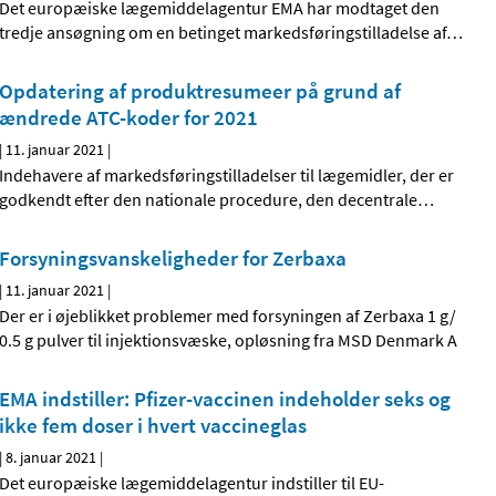
Det europæiske lægemiddelagentur EMA har modtaget den
tredje ansøgning om en betinget markedsføringstilladelse af
…
Opdatering af produktresumeer på grund af
ændrede ATC-koder for 2021
|
11. januar 2021
|
Indehavere af markedsføringstilladelser til lægemidler, der er
godkendt efter den nationale procedure, den decentrale
…
Forsyningsvanskeligheder for Zerbaxa
|
11. januar 2021
|
Der er i øjeblikket problemer med forsyningen af Zerbaxa 1 g/
0.5 g pulver til injektionsvæske, opløsning fra MSD Denmark A
EMA indstiller: Pfizer-vaccinen indeholder seks og
ikke fem doser i hvert vaccineglas
|
8. januar 2021
|
Det europæiske lægemiddelagentur indstiller til EU-