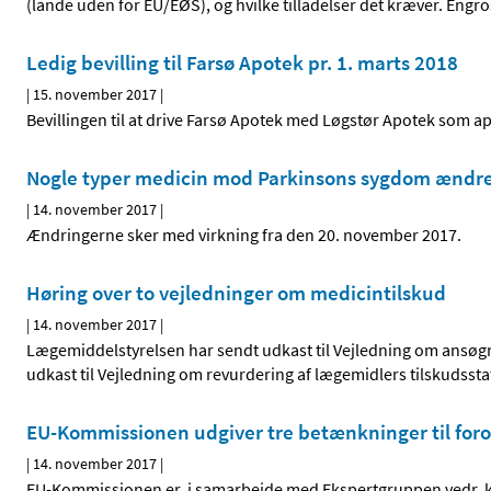
(lande uden for EU/EØS), og hvilke tilladelser det kræver. Eng
Ledig bevilling til Farsø Apotek pr. 1. marts 2018
|
15. november 2017
|
Bevillingen til at drive Farsø Apotek med Løgstør Apotek som apot
Nogle typer medicin mod Parkinsons sygdom ændrer
|
14. november 2017
|
Ændringerne sker med virkning fra den 20. november 2017.
Høring over to vejledninger om medicintilskud
|
14. november 2017
|
Lægemiddelstyrelsen har sendt udkast til Vejledning om ansøgni
udkast til Vejledning om revurdering af lægemidlers tilskudsstat
EU-Kommissionen udgiver tre betænkninger til foror
|
14. november 2017
|
EU-Kommissionen er, i samarbejde med Ekspertgruppen vedr. kl