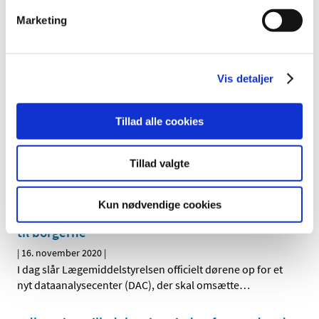
Forsyningsvanskeligheder for Selexid
Marketing
|
18. november 2020
|
Forsyningsvanskeligheder for Selexid 1 g pulver til
injektionsvæske, opløsning fra KaroPharma AB
Vis detaljer
EMA starter løbende vurdering af
coronavaccine fra Moderna
Tillad alle cookies
|
16. november 2020
|
Den europæiske lægemiddelstyrelse, EMA, har
påbegyndt en løbende vurdering af data fra forsøg med
…
Tillad valgte
Åbner i dag: Nyt dataanalysecenter skal give
Kun nødvendige cookies
bedre og sikrere medicin og medicinsk udstyr
til borgerne
|
16. november 2020
|
I dag slår Lægemiddelstyrelsen officielt dørene op for et
nyt dataanalysecenter (DAC), der skal omsætte
…