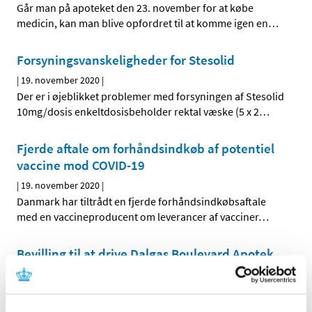
Går man på apoteket den 23. november for at købe
medicin, kan man blive opfordret til at komme igen en
…
Forsyningsvanskeligheder for Stesolid
|
19. november 2020
|
Der er i øjeblikket problemer med forsyningen af Stesolid
10mg/dosis enkeltdosisbeholder rektal væske (5 x 2
…
Fjerde aftale om forhåndsindkøb af potentiel
vaccine mod COVID-19
|
19. november 2020
|
Danmark har tiltrådt en fjerde forhåndsindkøbsaftale
med en vaccineproducent om leverancer af vacciner
…
Bevilling til at drive Dalgas Boulevard Apotek
|
18. november 2020
|
Lægemiddelstyrelsen har den 10. november 2020
meddelt Kristine Høje Beckmann bevilling til at drive
…