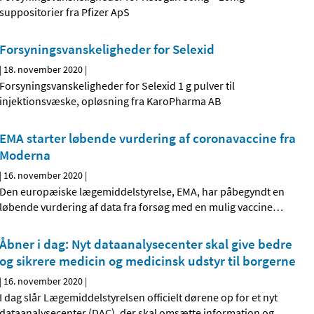
suppositorier fra Pfizer ApS
Forsyningsvanskeligheder for Selexid
|
18. november 2020
|
Forsyningsvanskeligheder for Selexid 1 g pulver til
injektionsvæske, opløsning fra KaroPharma AB
EMA starter løbende vurdering af coronavaccine fra
Moderna
|
16. november 2020
|
Den europæiske lægemiddelstyrelse, EMA, har påbegyndt en
løbende vurdering af data fra forsøg med en mulig vaccine
…
Åbner i dag: Nyt dataanalysecenter skal give bedre
og sikrere medicin og medicinsk udstyr til borgerne
|
16. november 2020
|
I dag slår Lægemiddelstyrelsen officielt dørene op for et nyt
dataanalysecenter (DAC), der skal omsætte information og
…