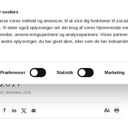
 cookies
passe vores indhold og annoncer, til at vise dig funktioner til soci
Nyheder
Om os
Kontakt
fik. Vi deler også oplysninger om din brug af vores hjemmeside m
 medier, annonceringspartnere og analysepartnere. Vores partne
 og
Tilskud og
Apoteker og salg af
Me
ndre oplysninger, du har givet dem, eller som de har indsamlet 
rmation
priser
medicin
ud
Præferencer
Statistik
Marketing
2017
22. december 2016