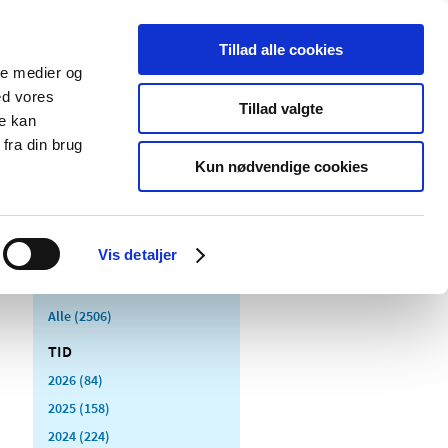
Tillad alle cookies
ale medier og
Udgivelser
Cookies
ed vores
Tillad valgte
re kan
dicinsk
Særlige
fra din brug
styr
produktområder
Kun nødvendige cookies
Vis detaljer
Alle (2506)
TID
2026 (84)
2025 (158)
2024 (224)