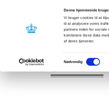
Denne hjemmeside bruger
Vi bruger cookies til at til
til at analysere vores tra
partnere inden for sociale
Godkendelse og
Bivirkninger
kombinere disse data med a
kontrol
produktinfo
af deres tjenester.
/
Nyheder
2017
Samtykkevalg
Nødvendig
Nyheder